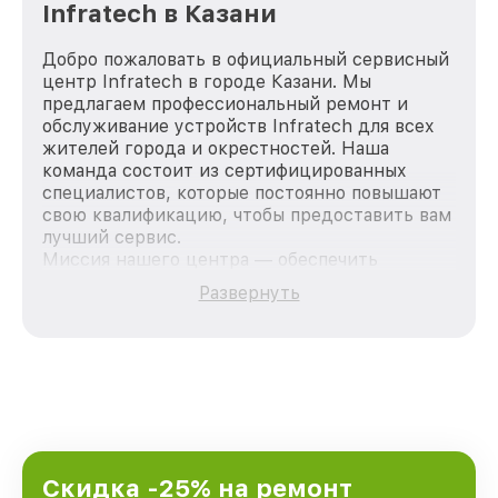
Infratech в Казани
Добро пожаловать в официальный сервисный
центр Infratech в городе Казани. Мы
предлагаем профессиональный ремонт и
обслуживание устройств Infratech для всех
жителей города и окрестностей. Наша
команда состоит из сертифицированных
специалистов, которые постоянно повышают
свою квалификацию, чтобы предоставить вам
лучший сервис.
Миссия нашего центра — обеспечить
качественный и доступный ремонт для
Развернуть
каждого пользователя продукции Infratech,
вне зависимости от сложности поломки. Мы
стремимся к тому, чтобы каждый клиент был
удовлетворен скоростью и качеством
предоставляемых услуг. Наша цель — стать
лучшим сервисным центром Infratech в
городе Казани, постоянно повышая уровень
доверия и лояльности наших клиентов.
Скидка -25% на ремонт