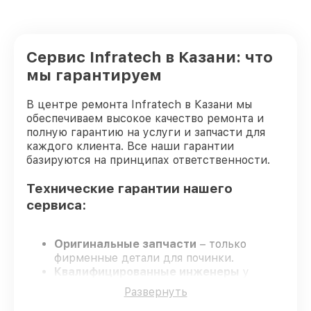
Восстановление после попадания влаги
от 650₽
оптического прицела Infratech
Ремонт платы управления
Сервис Infratech в Казани: что
(восстановление) оптического прицела
от 750₽
Infratech
мы гарантируем
Прошивка (Обновление ПО) оптического
от 450₽
прицела Infratech
В центре ремонта Infratech в Казани мы
обеспечиваем высокое качество ремонта и
полную гарантию на услуги и запчасти для
каждого клиента. Все наши гарантии
базируются на принципах ответственности.
Технические гарантии нашего
сервиса:
Оригинальные запчасти
– только
фирменные детали для починки.
Квалифицированные инженеры
у
каждого сотрудника проверенная
Развернуть
квалификация.