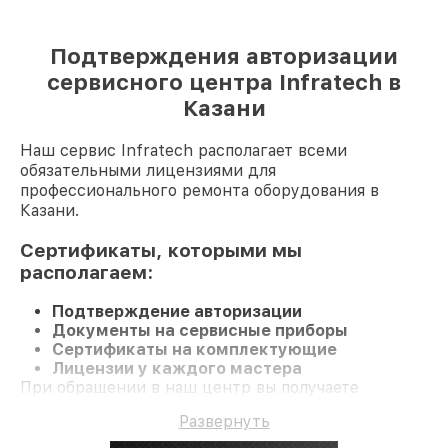
Подтверждения авторизации
сервисного центра Infratech в
Казани
Наш сервис Infratech располагает всеми
обязательными лицензиями для
профессионального ремонта оборудования в
Казани.
Сертификаты, которыми мы
располагаем:
Подтверждение авторизации
Документы на сервисные приборы
Сертификаты на комплектующие
Лицензии у каждого мастера
При обращении в наш центр вы получаете
квалифицированное обслуживание, а также
Развернуть
гарантию до 3 лет на все работы и
комплектующие.