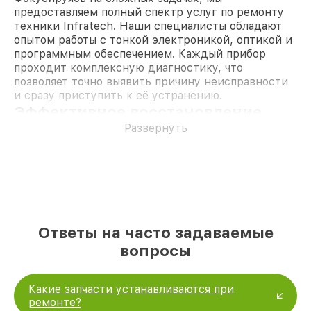
предоставляем полный спектр услуг по ремонту
техники Infratech. Наши специалисты обладают
опытом работы с тонкой электроникой, оптикой и
программным обеспечением. Каждый прибор
проходит комплексную диагностику, что
позволяет точно выявить причину неисправности
и сразу приступить к её устранению.
Эффективное восстановление
техники в Казани
Развернуть
Часто причиной поломок становятся механические
повреждения, перепады напряжения или
попадание влаги. Мы готовы справиться с любыми
неисправностями, начиная от ремонта платы
управления и заканчивая заменой сложных
компонентов, таких как матрицы или объективы с
улучшенными характеристиками.
Ответы на часто задаваемые
Ремонт оптических прицелов
вопросы
Infratech: основные работы
Мастера проводят обслуживание и
Какие запчасти устанавливаются при
восстановление устройств с учётом всех
ремонте?
тонкостей работы оптических систем.