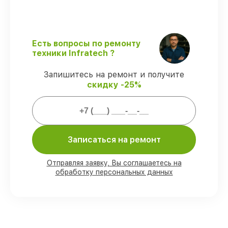
Выполнение работ вовремя
–
обслуживание выполняется в
установленные сроки.
Гарантийное обслуживание
–
официальная гарантия на все виды
Есть вопросы по ремонту
починки.
техники Infratech ?
Запишитесь на ремонт и получите
Обеспечиваемые гарантии на
скидку -25%
починку:
80% работ
проводится с возможностью
присутствовать при обслуживании
Записаться на ремонт
90% запчастей
в наличии или доступны
для срочной доставки
Подлинные и проверенные
Отправляя заявку, Вы соглашаетесь на
обработку персональных данных
комплектующие
– с учётом любых
запросов
85% работ
выполняется менее 1 суток,
если мастер приступает сразу