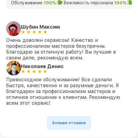
ночного видения Infratech
Обслуживание
100%
Вежливость персонала
100%
К
Сложные электронно-оптические преобразователи
требуют особого подхода. Мы выполняем ремонт
прицелов ночного видения с заменой всех
Шубин Максим
необходимых компонентов:
Ремонт ЭОП
— восстановление или замена
Очень доволен сервисом! Качество и
преобразователя для ночного видения.
профессионализм мастеров безупречны.
Ремонт кнопок управления
— устранение
Благодарю за отличную работу! Вы лучшие в
проблем с переключением режимов.
своем деле, рекомендую всем.
Работа с аккумулятором
— замена или
восстановление батареи.
Николаев Денис
Устранение проблем с отображением
—
настройка или замена экрана.
Превосходное обслуживание! Все сделали
Ремонт корпуса
— восстановление
быстро, качественно и за разумные деньги. Я
целостности устройства.
благодарен за профессионализм мастеров и
Ремонт электронных систем
отличное отношение к клиентам. Рекомендую
прицелов
всем этот сервис!
Сложные системы стабилизации, защиты от
перегрева и короткого замыкания часто выходят
из строя. Мы восстанавливаем такие компоненты,
Больше отзывов
чтобы клиент мог снова использовать устройство
без ограничений. В работе используются