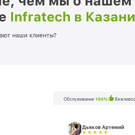
е, чем мы о нашем
ре
Infratech в Казан
мают наши клиенты?
Обслуживание
100%
Вежливос
Дьяков Артемий