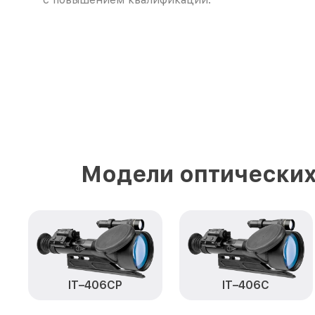
Модели оптических
IT–406СP
IT–406С