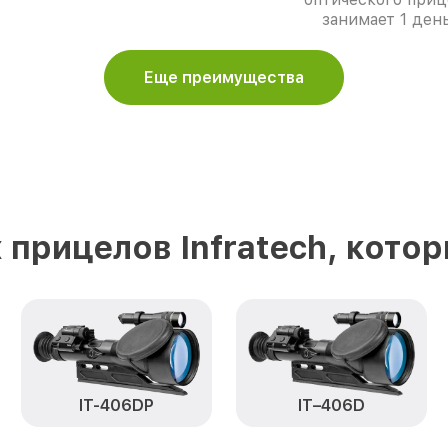
занимает 1 день
Еще преимущества
 прицелов Infratech, кото
IT–406D
IT-406DP