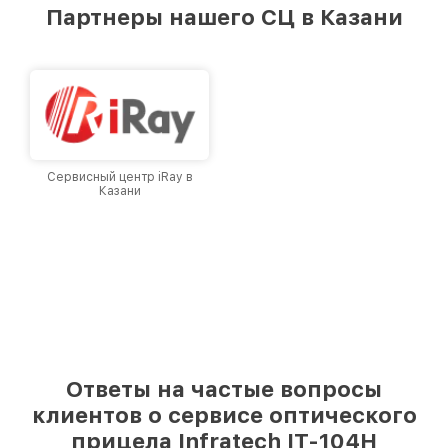
предоставляемых услуг. Наша цель — стать
Партнеры нашего СЦ в Казани
лучшим сервисным центром Infratech в
городе Казани, постоянно повышая уровень
доверия и лояльности наших клиентов.
Сервисный центр iRay в
Казани
Ответы на частые вопросы
клиентов о сервисе оптического
прицела Infratech IT-104H