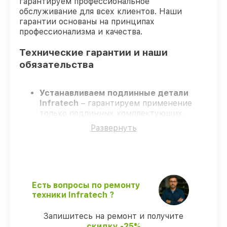
гарантируем профессиональное
обслуживание для всех клиентов. Наши
гарантии основаны на принципах
профессионализма и качества.
Технические гарантии и наши
обязательства
Устанавливаем подлинные детали
Infratech
– гарантируем применение
только подлинных комплектующих.
Опытные инженеры
– проходят строгий
Развернуть
отбор, что подтверждает уровень их
профессионализма.
Соблюдаем сроки ремонта
– ремонт
оптического прицела Infratech IT-104H
строго по договоренности.
Поддержка после ремонта
– все
Есть вопросы по ремонту
работы и запчасти защищены
техники Infratech ?
гарантийной поддержкой до 3 лет.
Запишитесь на ремонт и получите
скидку -25%