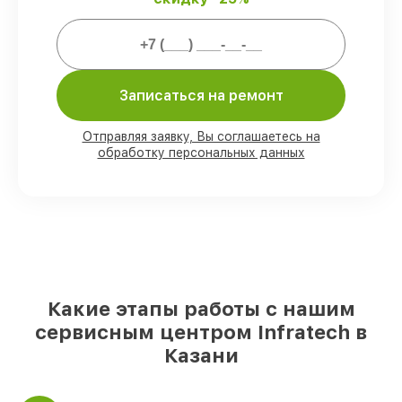
Мы гарантируем:
80%
заказов выполняем в присутствии
клиента
Записаться на ремонт
90%
комплектующих Infratech есть в
наличии в мастерской или на складе в
Казани, остальные доставляются быстро
Отправляя заявку, Вы соглашаетесь на
Подлинные запчасти Infratech и
обработку персональных данных
надёжные аналоги
– с учётом любых
финансовых возможностей
85%
работ исполняются за 1–2 часа,
после приёма оптического прицела
Какие этапы работы с нашим
сервисным центром Infratech в
Казани