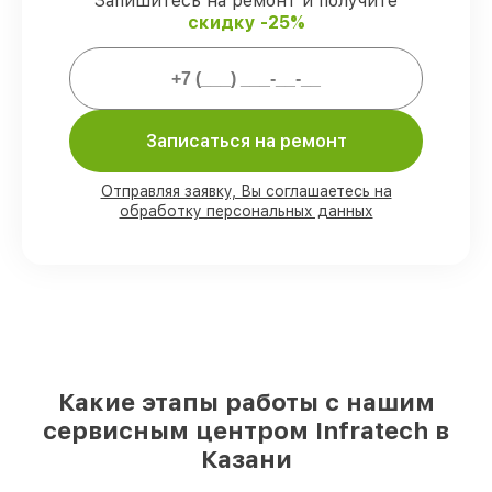
Запишитесь на ремонт и получите
скидку -25%
Мы гарантируем:
80%
ремонтов выполняем в присутствии
Записаться на ремонт
клиента
90%
комплектующих Infratech есть в
наличии в мастерской или на складе в
Отправляя заявку, Вы соглашаетесь на
Казани, остальные поступают
обработку персональных данных
оперативно
Оригинальные комплектующие
Infratech и качественные аналоги
–
под любые запросы
85%
работ занимают до 2 часов, после
приёма оптического прицела
Какие этапы работы с нашим
сервисным центром Infratech в
Казани