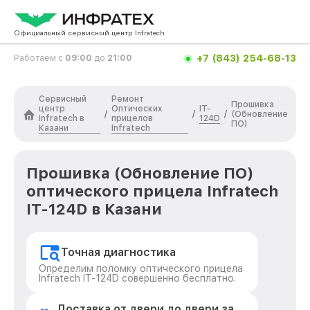
Официальный сервисный центр Infratech
+7 (843) 254-68-13
Работаем с
09:00
до
21:00
Сервисный
Ремонт
Прошивка
центр
Оптических
IT-
/
/
/
(Обновление
Infratech в
прицелов
124D
ПО)
Казани
Infratech
Прошивка (Обновление ПО)
оптического прицела Infratech
IT-124D в Казани
Точная диагностика
Определим поломку оптического прицела
Infratech IT-124D совершенно бесплатно.
Доставка от двери до двери за