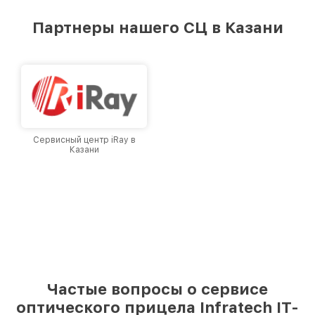
удовлетворен скоростью и качеством
предоставляемых услуг. Наша цель — стать
Партнеры нашего СЦ в Казани
лучшим сервисным центром Infratech в
городе Казани, постоянно повышая уровень
доверия и лояльности наших клиентов.
Сервисный центр iRay в
Казани
Частые вопросы о сервисе
оптического прицела Infratech IT-