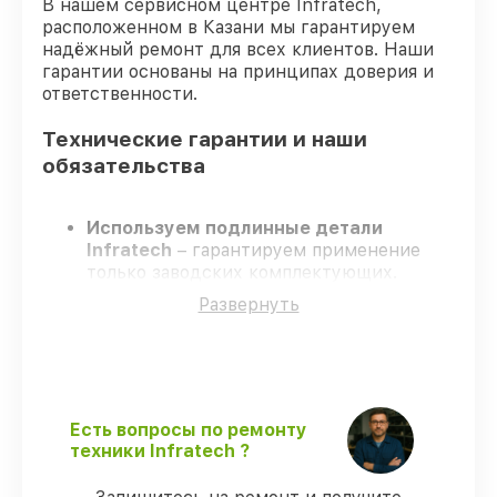
В нашем сервисном центре Infratech,
расположенном в Казани мы гарантируем
надёжный ремонт для всех клиентов. Наши
гарантии основаны на принципах доверия и
ответственности.
Технические гарантии и наши
обязательства
Используем подлинные детали
Infratech
– гарантируем применение
только заводских комплектующих.
Сертифицированные мастера
–
Развернуть
проходят постоянное обучение, что
обеспечивает надёжную работу
устройства после ремонта.
Соблюдаем сроки ремонта
– ремонт
оптического прицела Infratech IT-124D
строго по договоренности.
Есть вопросы по ремонту
Официальная гарантия
– все все виды
техники Infratech ?
ремонта защищены гарантийной
поддержкой до 3 лет.