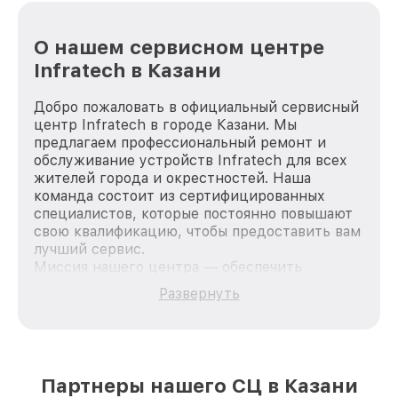
О нашем сервисном центре
Infratech в Казани
Добро пожаловать в официальный сервисный
центр Infratech в городе Казани. Мы
предлагаем профессиональный ремонт и
обслуживание устройств Infratech для всех
жителей города и окрестностей. Наша
команда состоит из сертифицированных
специалистов, которые постоянно повышают
свою квалификацию, чтобы предоставить вам
лучший сервис.
Миссия нашего центра — обеспечить
качественный и доступный ремонт для
Развернуть
каждого пользователя продукции Infratech,
вне зависимости от сложности поломки. Мы
стремимся к тому, чтобы каждый клиент был
удовлетворен скоростью и качеством
предоставляемых услуг. Наша цель — стать
Партнеры нашего СЦ в Казани
лучшим сервисным центром Infratech в