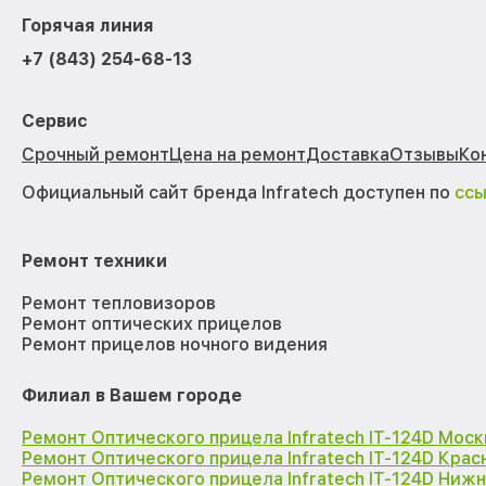
Горячая линия
+7 (843) 254-68-13
Сервис
Срочный ремонт
Цена на ремонт
Доставка
Отзывы
Ко
Официальный сайт бренда Infratech доступен по
сс
Ремонт техники
Ремонт тепловизоров
Ремонт оптических прицелов
Ремонт прицелов ночного видения
Филиал в Вашем городе
Ремонт Оптического прицела Infratech IT-124D Моск
Ремонт Оптического прицела Infratech IT-124D Кра
Ремонт Оптического прицела Infratech IT-124D Ниж