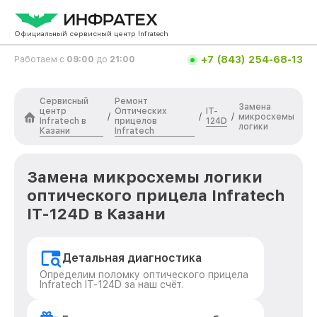
Официальный сервисный центр Infratech
+7 (843) 254-68-13
Работаем с
09:00
до
21:00
Сервисный
Ремонт
Замена
центр
Оптических
IT-
/
/
/
микросхемы
Infratech в
прицелов
124D
логики
Казани
Infratech
Замена микросхемы логики
оптического прицела Infratech
IT-124D в Казани
Детальная диагностика
Определим поломку оптического прицела
Infratech IT-124D за наш счёт.