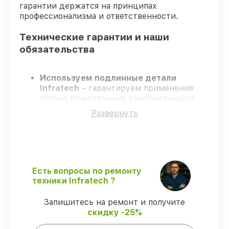
гарантии держатся на принципах
профессионализма и ответственности.
Технические гарантии и наши
обязательства
Используем подлинные детали
Infratech
– гарантируем применение
только качественных комплектующих.
Квалифицированные инженеры
–
Развернуть
проходят строгий отбор, что
гарантирует качество выполняемых
работ.
Соблюдаем сроки ремонта
– ремонт
оптического прицела Infratech IT-124D в
оговоренные сроки.
Есть вопросы по ремонту
Официальная гарантия
– все
техники Infratech ?
ремонтные услуги и комплектующие
защищены сервисной гарантией.
Запишитесь на ремонт и получите
скидку -25%