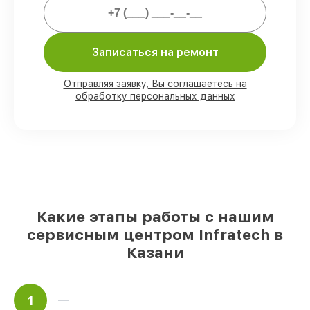
Мы гарантируем:
80%
работ выполняем в присутствии
Записаться на ремонт
клиента
90%
комплектующих Infratech готовы к
установке в Казани, остальные
Отправляя заявку, Вы соглашаетесь на
доставляются быстро
обработку персональных данных
Фирменные детали Infratech и
проверенные реплики
– для разного
бюджета
85%
ремонтов выполняются в тот же
день, при незамедлительном начале
работ
Какие этапы работы с нашим
сервисным центром Infratech в
Казани
1