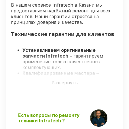
В нашем сервисе Infratech в Казани мы
предоставляем надёжный ремонт для всех
клиентов. Наши гарантии строятся на
принципах доверия и качества.
Технические гарантии для клиентов
Устанавливаем оригинальные
запчасти Infratech
– гарантируем
применение только качественных
комплектующих.
Квалифицированные мастера
–
проходят строгий отбор, что
Развернуть
гарантирует качество выполняемых
работ.
Всегда выполняем ремонт вовремя
–
ремонт оптического прицела Infratech
IT-124Н без задержек.
Поддержка после ремонта
– все все
Есть вопросы по ремонту
виды ремонта защищены официальной
техники Infratech ?
гарантией Infratech.