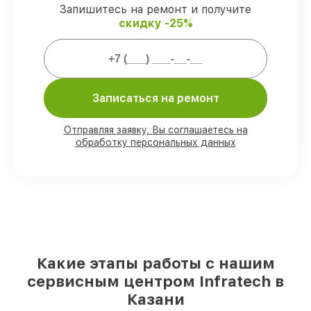
Запишитесь на ремонт и получите
скидку -25%
Мы гарантируем:
80%
ремонтов закрываем в вашем
присутствии
90%
комплектующих Infratech есть в
Записаться на ремонт
наличии в мастерской или на складе в
Казани, остальные поступают
Отправляя заявку, Вы соглашаетесь на
оперативно
обработку персональных данных
Фирменные детали Infratech и
проверенные реплики
– с учётом любых
финансовых возможностей
85%
ремонтов занимают до 2 часов, если
мастер приступает к ремонту сразу
Какие этапы работы с нашим
сервисным центром Infratech в
Казани