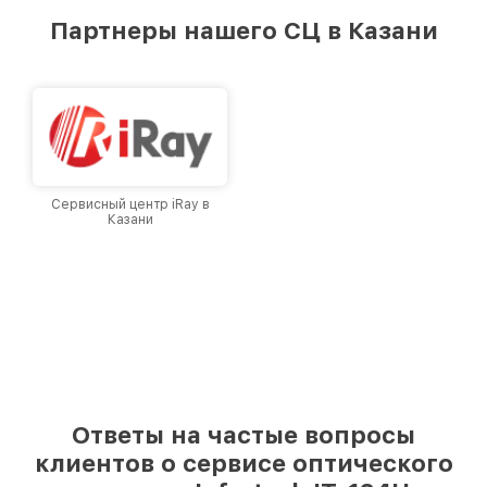
предоставляемых услуг. Наша цель — стать
Партнеры нашего СЦ в Казани
лучшим сервисным центром Infratech в
городе Казани, постоянно повышая уровень
доверия и лояльности наших клиентов.
Сервисный центр iRay в
Казани
Ответы на частые вопросы
клиентов о сервисе оптического