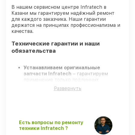
В нашем сервисном центре Infratech в
Казани мы гарантируем надёжный ремонт
для каждого заказчика. Наши гарантии
держатся на принципах профессионализма и
качества.
Технические гарантии и наши
обязательства
Устанавливаем оригинальные
запчасти Infratech
– гарантируем
применение только подлинных
комплектующих.
Развернуть
Сертифицированные специалисты
–
проходят жёсткий контроль знаний и
навыков, что обеспечивает надёжную
работу устройства после ремонта.
Всегда выполняем ремонт вовремя
–
ремонт оптического прицела Infratech
Есть вопросы по ремонту
IT-124Н без задержек.
техники Infratech ?
Официальная гарантия
– все