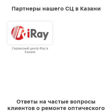
удовлетворен скоростью и качеством
предоставляемых услуг. Наша цель — стать
Партнеры нашего СЦ в Казани
лучшим сервисным центром Infratech в
городе Казани, постоянно повышая уровень
доверия и лояльности наших клиентов.
Сервисный центр iRay в
Казани
Ответы на частые вопросы
клиентов о ремонте оптического