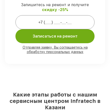
ремонтные услуги и комплектующие
Запишитесь на ремонт и получите
защищены сервисной гарантией.
скидку -25%
Мы гарантируем:
Записаться на ремонт
80%
заказов выполняем в присутствии
клиента
90%
комплектующих Infratech готовы к
Отправляя заявку, Вы соглашаетесь на
установке в Казани, остальные доступны
обработку персональных данных
для срочного заказа
Оригинальные комплектующие
Infratech и качественные аналоги
–
для разного бюджета
85%
починок исполняются за 1–2 часа,
после приёма оптического прицела
Какие этапы работы с нашим
сервисным центром Infratech в
Казани