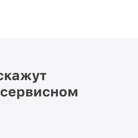
скажут
 сервисном
и