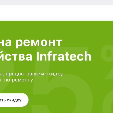
25
на ремонт
ства Infratech
а, предоставляем скидку
уг по ремонту
ить скидку