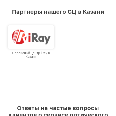
удовлетворен скоростью и качеством
предоставляемых услуг. Наша цель — стать
Партнеры нашего СЦ в Казани
лучшим сервисным центром Infratech в
городе Казани, постоянно повышая уровень
доверия и лояльности наших клиентов.
Сервисный центр iRay в
Казани
Ответы на частые вопросы
клиентов о сервисе оптического