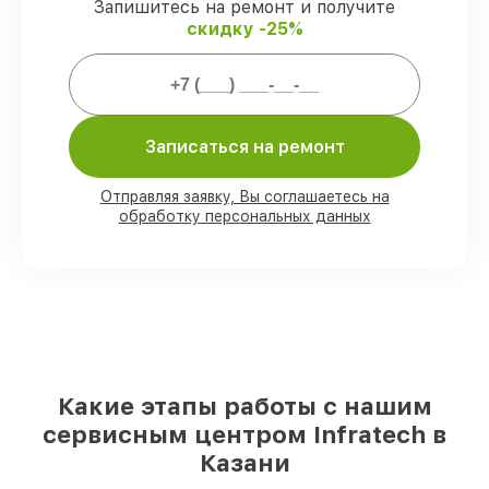
гарантией.
Запишитесь на ремонт и получите
скидку -25%
Мы гарантируем:
80%
ремонтов закрываем с
Записаться на ремонт
возможностью личного присутствия
владельца
90%
деталей Infratech есть в наличии в
Отправляя заявку, Вы соглашаетесь на
мастерской или на складе в Казани,
обработку персональных данных
остальные доступны для срочного заказа
Подлинные запчасти Infratech и
надёжные аналоги
– для разного
бюджета
85%
работ выполняются в тот же день,
если мастер приступает к ремонту сразу
Какие этапы работы с нашим
сервисным центром Infratech в
Казани