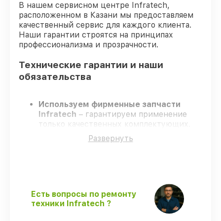
В нашем сервисном центре Infratech,
расположенном в Казани мы предоставляем
качественный сервис для каждого клиента.
Наши гарантии строятся на принципах
профессионализма и прозрачности.
Технические гарантии и наши
обязательства
Используем фирменные запчасти
Infratech
– гарантируем применение
только качественных комплектующих.
Квалифицированные мастера
–
Развернуть
проходят строгий отбор, что
обеспечивает надёжную работу
устройства после ремонта.
Соблюдаем сроки ремонта
– ремонт
оптического прицела Infratech IT-204C
без задержек.
Есть вопросы по ремонту
Поддержка после ремонта
– все
техники Infratech ?
работы и запчасти защищены сервисной