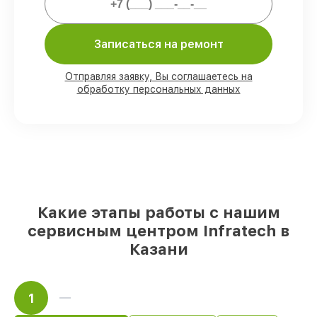
80%
ремонтов проводим в присутствии
клиента
Записаться на ремонт
90%
запчастей Infratech имеются на
складе в Казани, остальные поступают
Отправляя заявку, Вы соглашаетесь на
оперативно
обработку персональных данных
Оригинальные комплектующие
Infratech и качественные аналоги
–
под любые запросы
85%
работ выполняются в тот же день,
при незамедлительном начале работ
Какие этапы работы с нашим
сервисным центром Infratech в
Казани
1