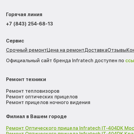
Горячая линия
+7 (843) 254-68-13
Сервис
Срочный ремонт
Цена на ремонт
Доставка
Отзывы
Ко
Официальный сайт бренда Infratech доступен по
сс
Ремонт техники
Ремонт тепловизоров
Ремонт оптических прицелов
Ремонт прицелов ночного видения
Филиал в Вашем городе
Ремонт Оптического прицела Infratech IT-404DK Мо
Ремонт Оптического прицела Infratech IT-404DK Кр