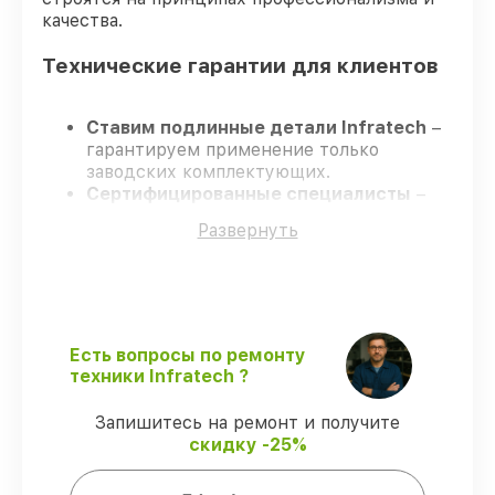
качества.
Технические гарантии для клиентов
Ставим подлинные детали Infratech
–
гарантируем применение только
заводских комплектующих.
Сертифицированные специалисты
–
проходят постоянное обучение, что
Развернуть
подтверждает уровень их
профессионализма.
Заканчиваем ремонт в четко
оговоренные сроки
– ремонт
оптического прицела Infratech IT-404DK
в оговоренные сроки.
Есть вопросы по ремонту
Поддержка после ремонта
– все все
техники Infratech ?
виды ремонта защищены официальной
гарантией Infratech.
Запишитесь на ремонт и получите
скидку -25%
Мы гарантируем: