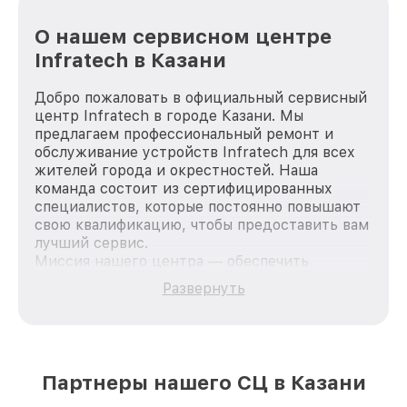
О нашем сервисном центре
Infratech в Казани
Добро пожаловать в официальный сервисный
центр Infratech в городе Казани. Мы
предлагаем профессиональный ремонт и
обслуживание устройств Infratech для всех
жителей города и окрестностей. Наша
команда состоит из сертифицированных
специалистов, которые постоянно повышают
свою квалификацию, чтобы предоставить вам
лучший сервис.
Миссия нашего центра — обеспечить
качественный и доступный ремонт для
Развернуть
каждого пользователя продукции Infratech,
вне зависимости от сложности поломки. Мы
стремимся к тому, чтобы каждый клиент был
удовлетворен скоростью и качеством
предоставляемых услуг. Наша цель — стать
Партнеры нашего СЦ в Казани
лучшим сервисным центром Infratech в
городе Казани, постоянно повышая уровень