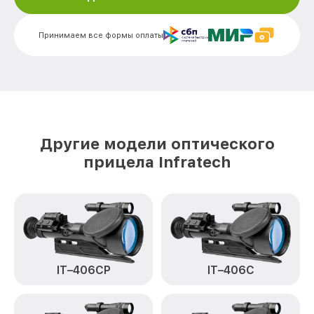
Калибровка и настройка тепловизора
от 750₽
IT-404H Infratech
Принимаем все формы оплаты
Ремонт датчика синхроимпульсов IT-
от 1550₽
404H Infratech
Ремонт оптики IT-404H Infratech
от 2000₽
Восстановление питания IT-404H
от 650₽
Infratech
Другие модели оптического
Замена ключей управления IT-404H
от 590₽
прицела Infratech
Infratech
Замена корпуса IT-404H Infratech
от 1250₽
Замена аккумулятора IT-404H Infratech
от 590₽
Замена процессора IT-404H Infratech
от 650₽
IT–406СP
IT–406С
Замена USB порта IT-404H Infratech
от 590₽
Ремонт цепи питания IT-404H Infratech
от 1000₽