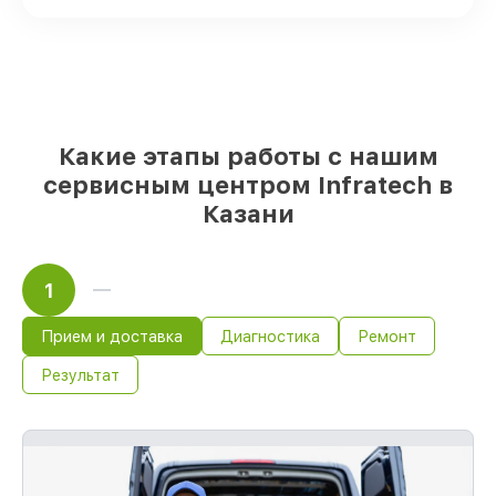
срочного заказа
Качественные реплики и
оригинальные детали по вашему
выбору
– с учётом всех запросов
85%
работ в течение пары часов, при
условии, что восстановление началось
сразу
Какие этапы работы с нашим
сервисным центром Infratech в
Казани
1
Прием и доставка
Диагностика
Ремонт
Результат