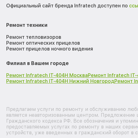
Официальный сайт бренда Infratech доступен по
сс
Ремонт техники
Ремонт тепловизоров
Ремонт оптических прицелов
Ремонт прицелов ночного видения
Филиал в Вашем городе
Ремонт Infratech IT-404H Москва
Ремонт Infratech I
Ремонт Infratech IT-404H Нижний Новгород
Ремонт I
Предлагаем услуги по ремонту и обслуживанию любы
является неавторизованным центром. Предложение ц
Гражданского кодекса РФ. Все обозначения и упоми
предоставляемых услугах по ремонту в наших сервис
устройств, уже введенных в гражданский оборот в с