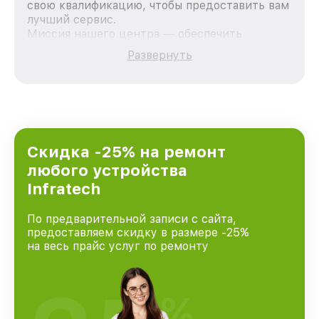
свою квалификацию, чтобы предоставить вам
лучший сервис.
Миссия нашего центра — обеспечить
качественный и доступный ремонт для
Развернуть
каждого пользователя продукции Infratech,
вне зависимости от сложности поломки. Мы
стремимся к тому, чтобы каждый клиент был
удовлетворен скоростью и качеством
предоставляемых услуг. Наша цель — стать
лучшим сервисным центром Infratech в
городе Казани, постоянно повышая уровень
Скидка -25% на ремонт
доверия и лояльности наших клиентов.
любого устройства
Infratech
По предварительной записи с сайта,
предоставляем скидку в размере -25%
на весь прайс услуг по ремонту
%