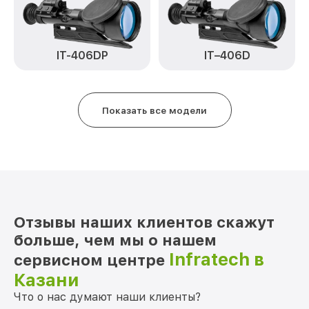
Замена матрицы IT-404H Infratech
от 1100₽
Замена дисплея (экрана) IT-404H
от 750₽
Infratech
IT–406D
IT-406DP
Ремонт разъема IT-404H Infratech
от 590₽
Ремонт Wi-Fi IT-404H Infratech
от 650₽
Показать все модели
Восстановление после попадания влаги
от 650₽
IT-404H Infratech
Ремонт платы управления
от 750₽
(восстановление) IT-404H Infratech
Прошивка (Обновление ПО) IT-404H
от 450₽
Отзывы наших клиентов скажут
Infratech
больше, чем мы о нашем
Infratech в
сервисном центре
Казани
Что о нас думают наши клиенты?