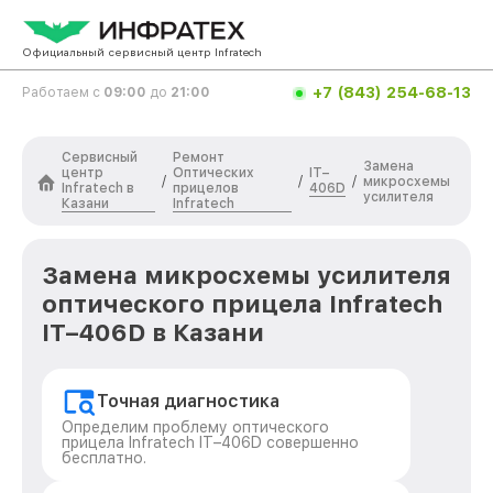
Официальный сервисный центр Infratech
+7 (843) 254-68-13
Работаем с
09:00
до
21:00
Сервисный
Ремонт
Замена
центр
Оптических
IT–
/
/
/
микросхемы
Infratech в
прицелов
406D
усилителя
Казани
Infratech
Замена микросхемы усилителя
оптического прицела Infratech
IT–406D в Казани
Точная диагностика
Определим проблему оптического
прицела Infratech IT–406D совершенно
бесплатно.