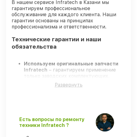
В нашем сервисе Infratech в Казани мы
гарантируем профессиональное
обслуживание для каждого клиента. Наши
гарантии основаны на принципах
профессионализма и ответственности.
Технические гарантии и наши
обязательства
Используем оригинальные запчасти
Infratech
– гарантируем применение
только заводских комплектующих.
Сертифицированные инженеры
–
Развернуть
проходят строгий отбор, что
подтверждает уровень их
профессионализма.
Заканчиваем ремонт в четко
оговоренные сроки
– ремонт
оптического прицела Infratech IT–406D
Есть вопросы по ремонту
без задержек.
техники Infratech ?
Гарантийное сопровождение
– все все