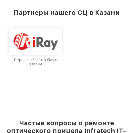
удовлетворен скоростью и качеством
предоставляемых услуг. Наша цель — стать
Партнеры нашего СЦ в Казани
лучшим сервисным центром Infratech в
городе Казани, постоянно повышая уровень
доверия и лояльности наших клиентов.
Сервисный центр iRay в
Казани
Частые вопросы о ремонте
оптического прицела Infratech IT–