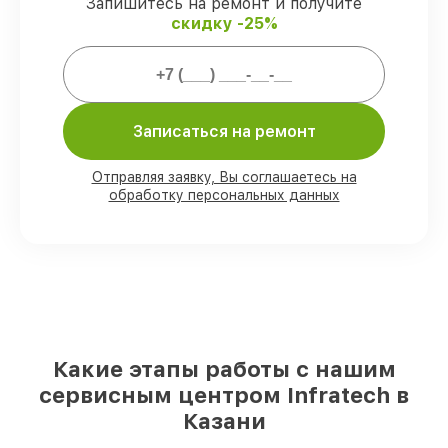
виды ремонта защищены сервисной
Запишитесь на ремонт и получите
гарантией.
скидку -25%
Мы гарантируем:
Записаться на ремонт
80%
работ проводим в вашем
присутствии
90%
запчастей Infratech имеются на
Отправляя заявку, Вы соглашаетесь на
складе в Казани, остальные доступны
обработку персональных данных
для срочного заказа
Оригинальные комплектующие
Infratech и качественные аналоги
–
для разного бюджета
85%
ремонтов исполняются за 1–2 часа,
если мастер приступает к ремонту сразу
Какие этапы работы с нашим
сервисным центром Infratech в
Казани