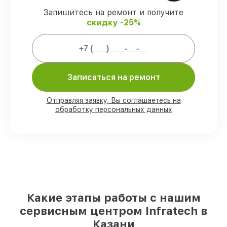
Запишитесь на ремонт и получите
Мы гарантируем:
скидку -25%
80%
ремонтов закрываем в вашем
присутствии
90%
запчастей Infratech имеются на
складе в Казани, остальные поступают
Записаться на ремонт
оперативно
Фирменные детали Infratech и
Отправляя заявку, Вы соглашаетесь на
проверенные реплики
– под любые
обработку персональных данных
запросы
85%
работ занимают до 2 часов, после
приёма оптического прицела
Какие этапы работы с нашим
сервисным центром Infratech в
Казани