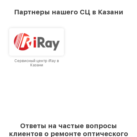
удовлетворен скоростью и качеством
предоставляемых услуг. Наша цель — стать
Партнеры нашего СЦ в Казани
лучшим сервисным центром Infratech в
городе Казани, постоянно повышая уровень
доверия и лояльности наших клиентов.
Сервисный центр iRay в
Казани
Ответы на частые вопросы
клиентов о ремонте оптического