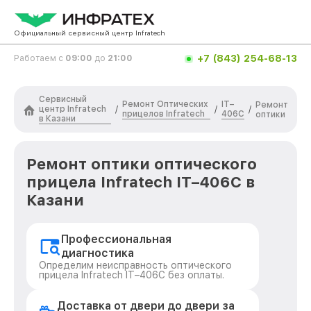
Официальный сервисный центр Infratech
+7 (843) 254-68-13
Работаем с
09:00
до
21:00
Сервисный
Ремонт Оптических
IT–
Ремонт
центр Infratech
/
/
/
прицелов Infratech
406С
оптики
в Казани
Ремонт оптики оптического
прицела Infratech IT–406С в
Казани
Профессиональная
диагностика
Определим неисправность оптического
прицела Infratech IT–406С без оплаты.
Доставка от двери до двери за