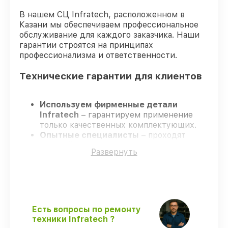
В нашем СЦ Infratech, расположенном в
Казани мы обеспечиваем профессиональное
обслуживание для каждого заказчика. Наши
гарантии строятся на принципах
профессионализма и ответственности.
Технические гарантии для клиентов
Используем фирменные детали
Infratech
– гарантируем применение
только качественных комплектующих.
Опытные специалисты
– проходят
строгий отбор, что подтверждает
Развернуть
уровень их профессионализма.
Соблюдаем сроки ремонта
– ремонт
оптического прицела Infratech IT–406С
без задержек.
Гарантийное сопровождение
– все все
виды ремонта защищены официальной
Есть вопросы по ремонту
гарантией Infratech.
техники Infratech ?