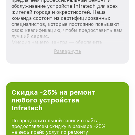
предлагаем профессиональный ремонт и
обслуживание устройств Infratech для всех
жителей города и окрестностей. Наша
команда состоит из сертифицированных
специалистов, которые постоянно повышают
свою квалификацию, чтобы предоставить вам
лучший сервис.
Миссия нашего центра — обеспечить
качественный и доступный ремонт для
Развернуть
каждого пользователя продукции Infratech,
вне зависимости от сложности поломки. Мы
стремимся к тому, чтобы каждый клиент был
удовлетворен скоростью и качеством
предоставляемых услуг. Наша цель — стать
лучшим сервисным центром Infratech в
городе Казани, постоянно повышая уровень
Скидка -25% на ремонт
доверия и лояльности наших клиентов.
любого устройства
Infratech
По предварительной записи с сайта,
предоставляем скидку в размере -25%
на весь прайс услуг по ремонту