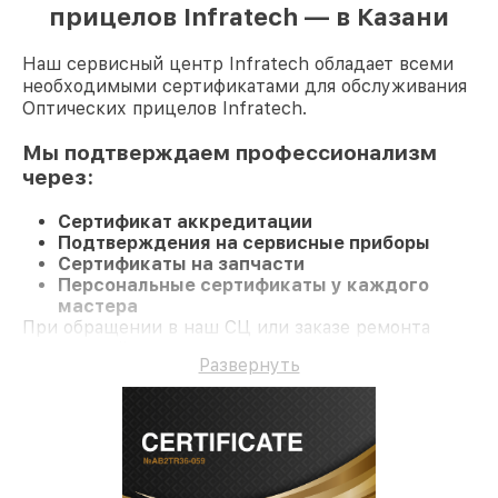
прицелов Infratech — в Казани
Наш сервисный центр Infratech обладает всеми
необходимыми сертификатами для обслуживания
Оптических прицелов Infratech.
Мы подтверждаем профессионализм
через:
Сертификат аккредитации
Подтверждения на сервисные приборы
Сертификаты на запчасти
Персональные сертификаты у каждого
мастера
При обращении в наш СЦ или заказе ремонта
Оптический прицел гарантируется
Развернуть
профессиональный сервис и долгосрочную
гарантию на ремонт и детали.