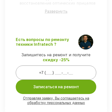
восстановления оптических прицелов
применяются только оригинальные
Развернуть
запчасти.
Сертифицированные инженеры
–
обучение и сертификация подтверждают
уровень мастерства.
Выполнение работ вовремя
–
гарантируем завершение
Есть вопросы по ремонту
восстановления без задержек.
техники Infratech ?
Сервис с гарантией
– восстановление с
полным гарантийным сопровождением.
Запишитесь на ремонт и получите
скидку -25%
Гарантии на восстановление
оптических прицелов:
Записаться на ремонт
80%
восстановлений завершаем в
присутствии владельца
90%
запчастей имеются в наличии,
Отправляя заявку, Вы соглашаетесь на
остальные заказываются оперативно
обработку персональных данных
Фирменные детали и качественные