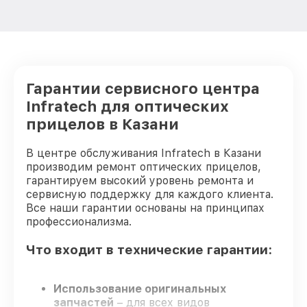
Ремонт Wi-Fi оптического прицела
от 650₽
Infratech
Восстановление после попадания влаги
от 650₽
оптического прицела Infratech
Ремонт платы управления
Гарантии сервисного центра
(восстановление) оптического прицела
от 750₽
Infratech
Infratech для оптических
прицелов в Казани
Прошивка (Обновление ПО) оптического
от 450₽
прицела Infratech
В центре обслуживания Infratech в Казани
производим ремонт оптических прицелов,
гарантируем высокий уровень ремонта и
сервисную поддержку для каждого клиента.
Все наши гарантии основаны на принципах
профессионализма.
Что входит в технические гарантии:
Использование оригинальных
запчастей
– для всех видов