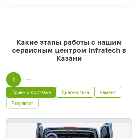
аналоги
– под разные запросы
85%
восстановлений занимают не более
пары часов, при немедленном старте
Наши обязательства перед
заказчиками:
Какие этапы работы с нашим
сервисным центром Infratech в
Материальная ответственность за
Казани
работы
Мы обеспечиваем качество
восстановления и целостность техники.
1
Если повреждение произошло по нашей
вине, оплачиваем восстановление.
Срок гарантии до 36 месяцев на
Прием и доставка
Диагностика
Ремонт
восстановление устройств
Результат
При наличии гарантийного талона и
чека, мы восстановим устройство
повторно без оплаты и без задержек.