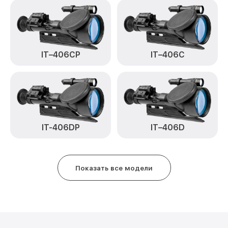
IT–406СP
IT–406С
IT–406D
IT-406DP
Показать все модели