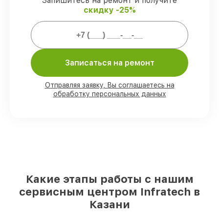
Запишитесь на ремонт и получите
скидку -25%
Мы гарантируем:
80%
заказов выполняем в присутствии
Записаться на ремонт
клиента
90%
запчастей Infratech готовы к
установке в Казани, остальные
Отправляя заявку, Вы соглашаетесь на
поступают оперативно
обработку персональных данных
Подлинные запчасти Infratech и
надёжные аналоги
– под любые запросы
85%
починок занимают до 2 часов, после
приёма оптического прицела
Какие этапы работы с нашим
сервисным центром Infratech в
Казани