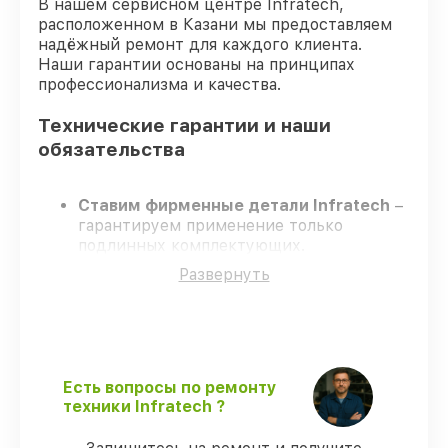
В нашем сервисном центре Infratech,
расположенном в Казани мы предоставляем
надёжный ремонт для каждого клиента.
Наши гарантии основаны на принципах
профессионализма и качества.
Технические гарантии и наши
обязательства
Ставим фирменные детали Infratech
–
гарантируем применение только
подлинных комплектующих.
Сертифицированные специалисты
–
Развернуть
проходят жёсткий контроль знаний и
навыков, что подтверждает уровень их
профессионализма.
Всегда выполняем ремонт вовремя
–
ремонт оптического прицела Infratech
IT-104H в оговоренные сроки.
Есть вопросы по ремонту
Поддержка после ремонта
– все все
техники Infratech ?
виды ремонта защищены официальной
гарантией Infratech.