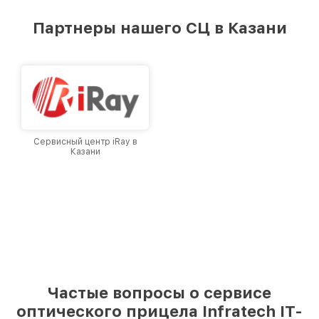
удовлетворен скоростью и качеством
предоставляемых услуг. Наша цель — стать
Партнеры нашего СЦ в Казани
лучшим сервисным центром Infratech в
городе Казани, постоянно повышая уровень
доверия и лояльности наших клиентов.
Сервисный центр iRay в
Казани
Частые вопросы о сервисе
оптического прицела Infratech IT-