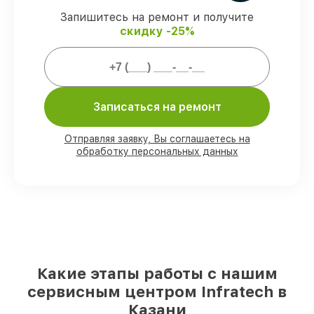
Запишитесь на ремонт и получите
скидку -25%
Мы гарантируем:
80%
работ выполняем в присутствии
клиента
90%
деталей Infratech готовы к
Записаться на ремонт
установке в Казани, остальные
доставляются быстро
Отправляя заявку, Вы соглашаетесь на
Подлинные запчасти Infratech и
обработку персональных данных
надёжные аналоги
– для разного
бюджета
85%
работ исполняются за 1–2 часа,
после приёма оптического прицела
Какие этапы работы с нашим
сервисным центром Infratech в
Казани