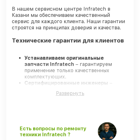
В нашем сервисном центре Infratech в
Казани мы обеспечиваем качественный
сервис для каждого клиента. Наши гарантии
строятся на принципах доверия и качества.
Технические гарантии для клиентов
Устанавливаем оригинальные
запчасти Infratech
– гарантируем
применение только качественных
комплектующих.
Сертифицированные инженеры
–
проходят постоянное обучение, что
Развернуть
подтверждает уровень их
профессионализма.
Соблюдаем сроки ремонта
– ремонт
оптического прицела Infratech IT-106DP
без задержек.
Официальная гарантия
– все работы и
Есть вопросы по ремонту
запчасти защищены гарантийной
техники Infratech ?
поддержкой до 3 лет.