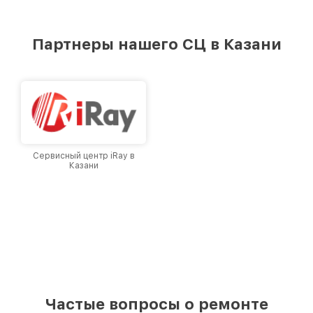
стремимся к тому, чтобы каждый клиент был
удовлетворен скоростью и качеством
предоставляемых услуг. Наша цель — стать
Партнеры нашего СЦ в Казани
лучшим сервисным центром Infratech в
городе Казани, постоянно повышая уровень
доверия и лояльности наших клиентов.
Сервисный центр iRay в
Казани
Частые вопросы о ремонте