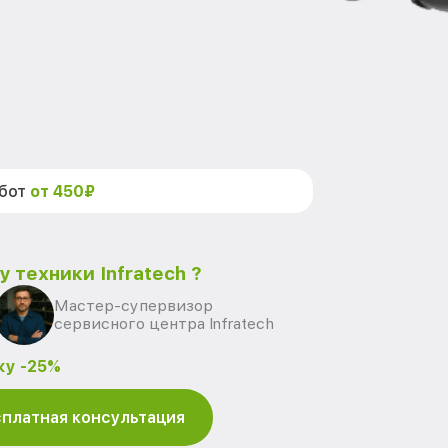
абот
от 450₽
 техники Infratech ?
Мастер-супервизор
сервисного центра Infratech
ку -25%
платная консультация