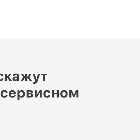
скажут
 сервисном
и