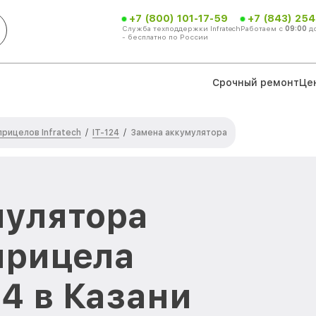
+7 (800) 101-17-59
+7 (843) 254
Служба техподдержки Infratech
Работаем с
09:00
д
- бесплатно по России
Срочный ремонт
Це
рицелов Infratech
IT-124
/
/
Замена аккумулятора
мулятора
прицела
24 в Казани