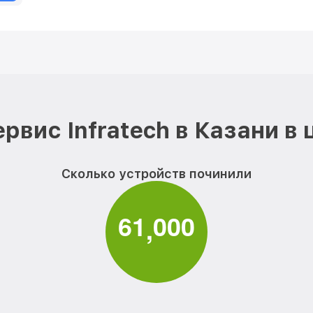
рвис Infratech в Казани в
Сколько устройств починили
6
1
0
0
0
,