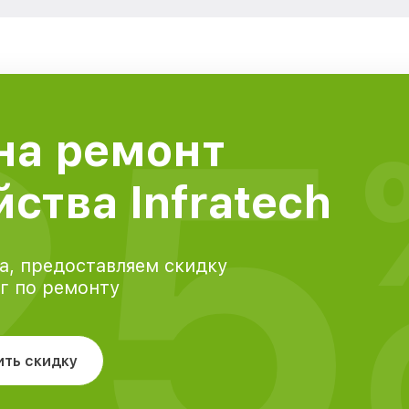
25
на ремонт
ства Infratech
а, предоставляем скидку
уг по ремонту
ить скидку