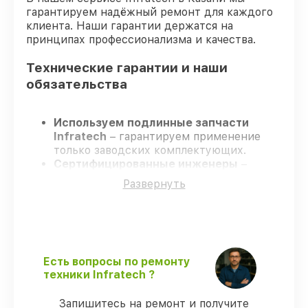
гарантируем надёжный ремонт для каждого
клиента. Наши гарантии держатся на
принципах профессионализма и качества.
Технические гарантии и наши
обязательства
Используем подлинные запчасти
Infratech
– гарантируем применение
только заводских комплектующих.
Сертифицированные инженеры
–
проходят жёсткий контроль знаний и
Развернуть
навыков, что гарантирует качество
выполняемых работ.
Заканчиваем ремонт в четко
оговоренные сроки
– ремонт
оптического прицела Infratech IT-124C
строго по договоренности.
Есть вопросы по ремонту
Официальная гарантия
– все работы и
техники Infratech ?
запчасти защищены сервисной
гарантией.
Запишитесь на ремонт и получите