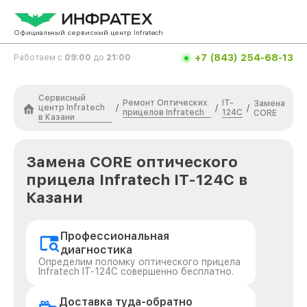
Официальный сервисный центр Infratech
+7 (843) 254-68-13
Работаем с
09:00
до
21:00
Сервисный
Ремонт Оптических
IT-
Замена
центр Infratech
/
/
/
прицелов Infratech
124C
CORE
в Казани
Замена CORE оптического
прицела Infratech IT-124C в
Казани
Профессиональная
диагностика
Определим поломку оптического прицела
Infratech IT-124C совершенно бесплатно.
Доставка туда-обратно