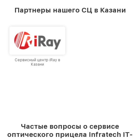
предоставляемых услуг. Наша цель — стать
Партнеры нашего СЦ в Казани
лучшим сервисным центром Infratech в
городе Казани, постоянно повышая уровень
доверия и лояльности наших клиентов.
Сервисный центр iRay в
Казани
Частые вопросы о сервисе
оптического прицела Infratech IT-