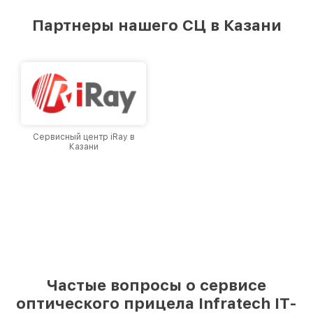
удовлетворен скоростью и качеством
предоставляемых услуг. Наша цель — стать
Партнеры нашего СЦ в Казани
лучшим сервисным центром Infratech в
городе Казани, постоянно повышая уровень
доверия и лояльности наших клиентов.
Сервисный центр iRay в
Казани
Частые вопросы о сервисе
оптического прицела Infratech IT-