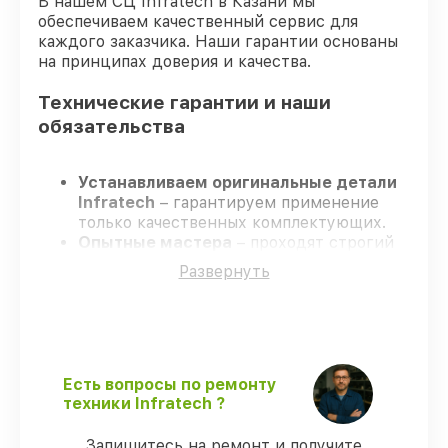
В нашем СЦ Infratech в Казани мы
обеспечиваем качественный сервис для
каждого заказчика. Наши гарантии основаны
на принципах доверия и качества.
Технические гарантии и наши
обязательства
Устанавливаем оригинальные детали
Infratech
– гарантируем применение
только качественных комплектующих.
Опытные мастера
– проходят строгий
отбор, что гарантирует качество
Развернуть
выполняемых работ.
Заканчиваем ремонт в четко
оговоренные сроки
– ремонт
оптического прицела Infratech IT-124CP
строго по договоренности.
Поддержка после ремонта
– все
Есть вопросы по ремонту
работы и запчасти защищены
техники Infratech ?
гарантийной поддержкой до 3 лет.
Запишитесь на ремонт и получите