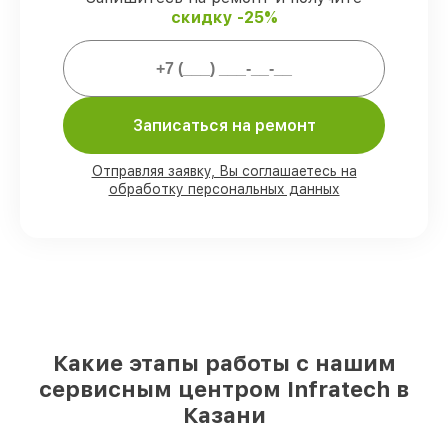
скидку -25%
Мы гарантируем:
80%
работ проводим с возможностью
личного присутствия владельца
Записаться на ремонт
90%
деталей Infratech готовы к
установке в Казани, остальные
поступают оперативно
Отправляя заявку, Вы соглашаетесь на
Подлинные запчасти Infratech и
обработку персональных данных
надёжные аналоги
– с учётом любых
финансовых возможностей
85%
ремонтов выполняются в тот же
день, при незамедлительном начале
работ
Какие этапы работы с нашим
сервисным центром Infratech в
Казани