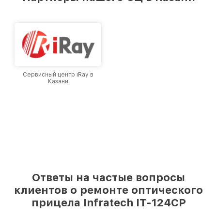
лучшим сервисным центром Infratech в
городе Казани, постоянно повышая уровень
доверия и лояльности наших клиентов.
Сервисный центр iRay в
Казани
Ответы на частые вопросы
клиентов о ремонте оптического
прицела Infratech IT-124CP