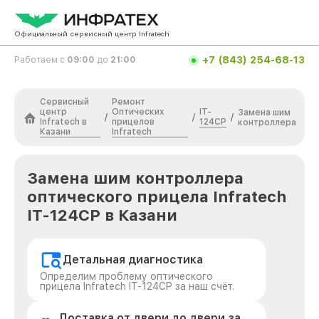
Официальный сервисный центр Infratech
+7 (843) 254-68-13
Работаем с
09:00
до
21:00
Сервисный
Ремонт
центр
Оптических
IT-
Замена шим
/
/
/
Infratech в
прицелов
124CP
контроллера
Казани
Infratech
Замена шим контроллера
оптического прицела Infratech
IT-124CP в Казани
Детальная диагностика
Определим проблему оптического
прицела Infratech IT-124CP за наш счёт.
Доставка от двери до двери за