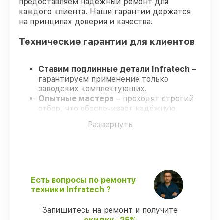
предоставляем надёжный ремонт для
каждого клиента. Наши гарантии держатся
на принципах доверия и качества.
Технические гарантии для клиентов
Ставим подлинные детали Infratech
–
гарантируем применение только
заводских комплектующих.
Опытные мастера
– проходят строгий
отбор, что обеспечивает надёжную
работу устройства после ремонта.
Развернуть
Соблюдаем сроки ремонта
– ремонт
оптического прицела Infratech IT-124CP
строго по договоренности.
Гарантийное сопровождение
– все все
виды ремонта защищены гарантийной
поддержкой до 3 лет.
Есть вопросы по ремонту
техники Infratech ?
Мы гарантируем:
Запишитесь на ремонт и получите
скидку -25%