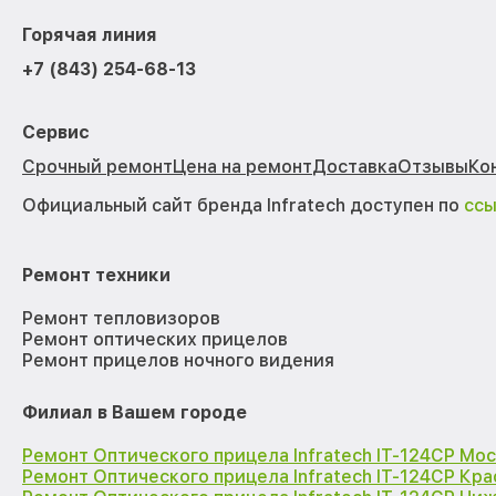
Горячая линия
+7 (843) 254-68-13
Сервис
Срочный ремонт
Цена на ремонт
Доставка
Отзывы
Ко
Официальный сайт бренда Infratech доступен по
сс
Ремонт техники
Ремонт тепловизоров
Ремонт оптических прицелов
Ремонт прицелов ночного видения
Филиал в Вашем городе
Ремонт Оптического прицела Infratech IT-124CP Мо
Ремонт Оптического прицела Infratech IT-124CP Кр