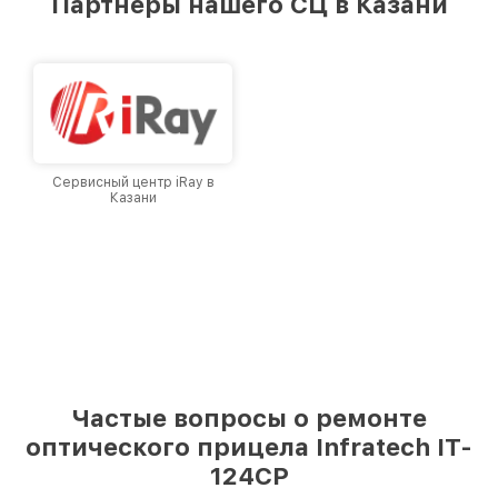
Партнеры нашего СЦ в Казани
лучшим сервисным центром Infratech в
городе Казани, постоянно повышая уровень
доверия и лояльности наших клиентов.
Сервисный центр iRay в
Казани
Частые вопросы о ремонте
оптического прицела Infratech IT-
124CP