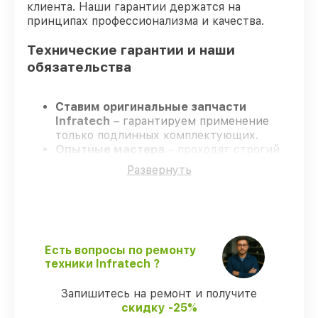
клиента. Наши гарантии держатся на
принципах профессионализма и качества.
Технические гарантии и наши
обязательства
Ставим оригинальные запчасти
Infratech
– гарантируем применение
только подлинных комплектующих.
Опытные мастера
– проходят строгий
отбор, что подтверждает уровень их
Развернуть
профессионализма.
Всегда выполняем ремонт вовремя
–
ремонт оптического прицела Infratech
IT-124CP строго по договоренности.
Гарантийное сопровождение
– все
ремонтные услуги и комплектующие
Есть вопросы по ремонту
защищены официальной гарантией
техники Infratech ?
Infratech.
Запишитесь на ремонт и получите
скидку -25%
Мы гарантируем: