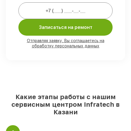
80%
ремонтов закрываем в вашем
присутствии
Записаться на ремонт
90%
деталей Infratech имеются на
складе в Казани, остальные
доставляются быстро
Отправляя заявку, Вы соглашаетесь на
Фирменные детали Infratech и
обработку персональных данных
проверенные реплики
– с учётом любых
финансовых возможностей
85%
починок выполняются в тот же день,
после приёма оптического прицела
Какие этапы работы с нашим
сервисным центром Infratech в
Казани