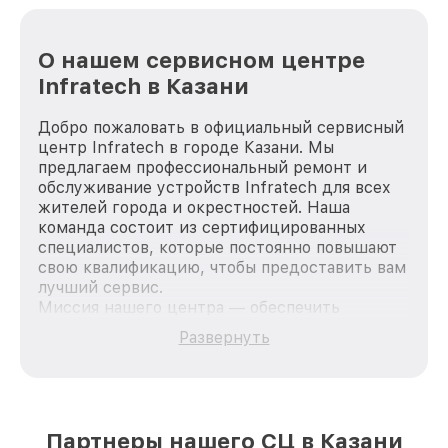
О нашем сервисном центре
Infratech в Казани
Добро пожаловать в официальный сервисный
центр Infratech в городе Казани. Мы
предлагаем профессиональный ремонт и
обслуживание устройств Infratech для всех
жителей города и окрестностей. Наша
команда состоит из сертифицированных
специалистов, которые постоянно повышают
свою квалификацию, чтобы предоставить вам
лучший сервис.
Миссия нашего центра — обеспечить
качественный и доступный ремонт для
Развернуть
каждого пользователя продукции Infratech,
вне зависимости от сложности поломки. Мы
стремимся к тому, чтобы каждый клиент был
удовлетворен скоростью и качеством
предоставляемых услуг. Наша цель — стать
Партнеры нашего СЦ в Казани
лучшим сервисным центром Infratech в