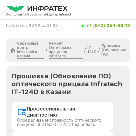
Официальный сервисный центр Infratech
+7 (843) 254-68-13
Работаем с
09:00
до
21:00
Сервисный
Ремонт
Прошивка
центр
Оптических
IT-
/
/
/
(Обновление
Infratech в
прицелов
124D
ПО)
Казани
Infratech
Прошивка (Обновление ПО)
оптического прицела Infratech
IT-124D в Казани
Профессиональная
диагностика
Определим неисправность оптического
прицела Infratech IT-124D без оплаты.