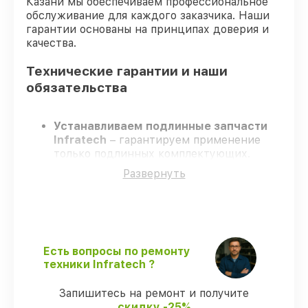
Казани мы обеспечиваем профессиональное
обслуживание для каждого заказчика. Наши
гарантии основаны на принципах доверия и
качества.
Технические гарантии и наши
обязательства
Устанавливаем подлинные запчасти
Infratech
– гарантируем применение
только подлинных комплектующих.
Сертифицированные инженеры
–
Развернуть
проходят строгий отбор, что
гарантирует качество выполняемых
работ.
Всегда выполняем ремонт вовремя
–
ремонт оптического прицела Infratech
IT-124D строго по договоренности.
Есть вопросы по ремонту
Поддержка после ремонта
– все все
техники Infratech ?
виды ремонта защищены сервисной
гарантией.
Запишитесь на ремонт и получите
скидку -25%