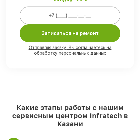
Мы гарантируем:
80%
работ закрываем с возможностью
Записаться на ремонт
личного присутствия владельца
90%
комплектующих Infratech готовы к
установке в Казани, остальные
Отправляя заявку, Вы соглашаетесь на
поступают оперативно
обработку персональных данных
Подлинные запчасти Infratech и
надёжные аналоги
– под любые запросы
85%
работ выполняются в тот же день,
при незамедлительном начале работ
Какие этапы работы с нашим
сервисным центром Infratech в
Казани