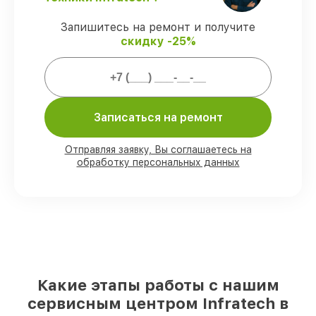
гарантией Infratech.
Запишитесь на ремонт и получите
скидку -25%
Мы гарантируем:
80%
заказов выполняем в присутствии
клиента
90%
комплектующих Infratech имеются
Записаться на ремонт
на складе в Казани, остальные
доставляются быстро
Отправляя заявку, Вы соглашаетесь на
Оригинальные комплектующие
обработку персональных данных
Infratech и качественные аналоги
–
под любые запросы
85%
работ занимают до 2 часов, при
незамедлительном начале работ
Какие этапы работы с нашим
сервисным центром Infratech в