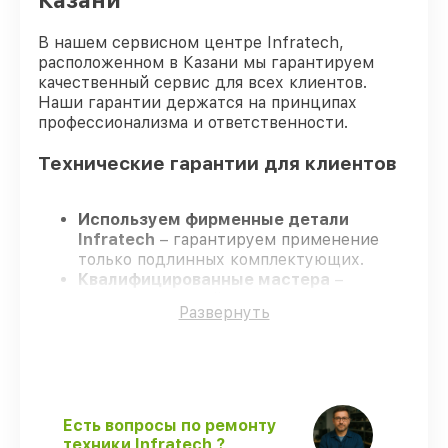
Казани
В нашем сервисном центре Infratech,
расположенном в Казани мы гарантируем
качественный сервис для всех клиентов.
Наши гарантии держатся на принципах
профессионализма и ответственности.
Технические гарантии для клиентов
Используем фирменные детали
Infratech
– гарантируем применение
только подлинных комплектующих.
Квалифицированные мастера
–
проходят строгий отбор, что
Развернуть
обеспечивает надёжную работу
устройства после ремонта.
Соблюдаем сроки ремонта
– ремонт
оптического прицела Infratech IT-124D
без задержек.
Официальная гарантия
– все работы и
Есть вопросы по ремонту
запчасти защищены официальной
техники Infratech ?