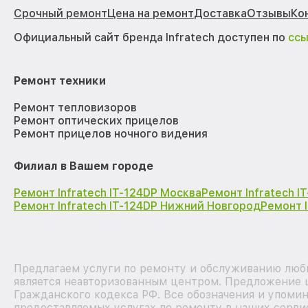
Срочный ремонт
Цена на ремонт
Доставка
Отзывы
Ко
Официальный сайт бренда Infratech доступен по
сс
Ремонт техники
Ремонт тепловизоров
Ремонт оптических прицелов
Ремонт прицелов ночного видения
Филиал в Вашем городе
Ремонт Infratech IT-124DP Москва
Ремонт Infratech 
Ремонт Infratech IT-124DP Нижний Новгород
Ремонт 
Предлагаем услуги по ремонту и обслуживанию любы
является неавторизованным центром. Предложение ц
Гражданского кодекса РФ. Все обозначения и упоми
предоставляемых услугах по ремонту в наших сервис