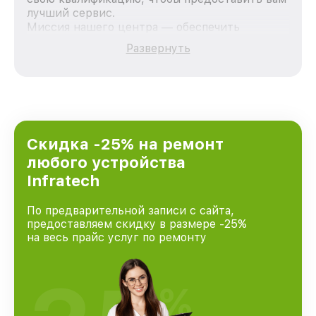
лучший сервис.
Миссия нашего центра — обеспечить
качественный и доступный ремонт для
Развернуть
каждого пользователя продукции Infratech,
вне зависимости от сложности поломки. Мы
стремимся к тому, чтобы каждый клиент был
удовлетворен скоростью и качеством
предоставляемых услуг. Наша цель — стать
лучшим сервисным центром Infratech в
городе Казани, постоянно повышая уровень
Скидка -25% на ремонт
доверия и лояльности наших клиентов.
любого устройства
Infratech
По предварительной записи с сайта,
предоставляем скидку в размере -25%
на весь прайс услуг по ремонту
%