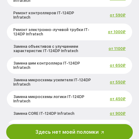
Infratech
Ремонт контроллеров IT-124DP
от 590₽
Infratech
Ремонт электронно-лучевой трубки IT-
от 1000₽
124DP Infratech
Замена объективов с улучшением
от 1100₽
характеристик IT-124DP Infratech
Замена шим контроллера IT-124DP
от 650₽
Infratech
Замена микросхемы усилителя IT-124DP
от 550₽
Infratech
Замена микросхемы логики IT-124DP
от 450₽
Infratech
Замена CORE IT-124DP Infratech
от 900₽
Ремонт встроенного дальнометра и
от 750₽
других устройств IT-124DP Infratech
Здесь нет моей поломки