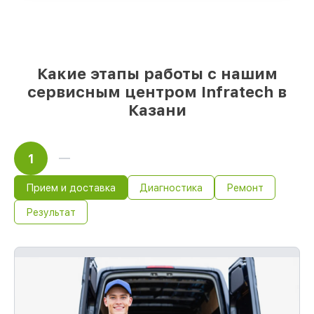
срочного заказа
Оригинальные запчасти и
качественные реплики на ваш выбор
–
с учётом всех запросов
85%
работ быстро и без задержек, если
Какие этапы работы с нашим
мастер приступает к сервису сразу
сервисным центром Infratech в
Казани
1
Прием и доставка
Диагностика
Ремонт
Результат