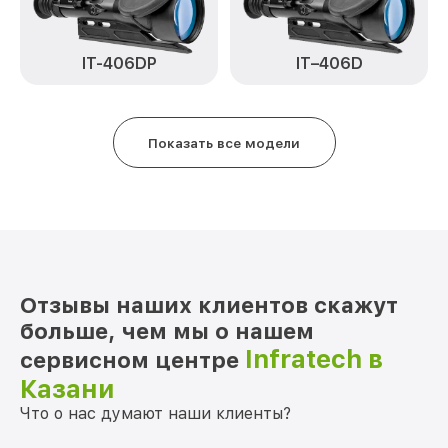
Замена матрицы IT-124DP Infratech
от 1100₽
Замена дисплея (экрана) IT-124DP
IT–406D
IT-406DP
от 750₽
Infratech
Ремонт разъема IT-124DP Infratech
от 590₽
Показать все модели
Ремонт Wi-Fi IT-124DP Infratech
от 650₽
Восстановление после попадания влаги
от 650₽
IT-124DP Infratech
Ремонт платы управления
от 750₽
(восстановление) IT-124DP Infratech
Отзывы наших клиентов скажут
Прошивка (Обновление ПО) IT-124DP
от 450₽
Infratech
больше, чем мы о нашем
Infratech в
сервисном центре
Казани
Что о нас думают наши клиенты?