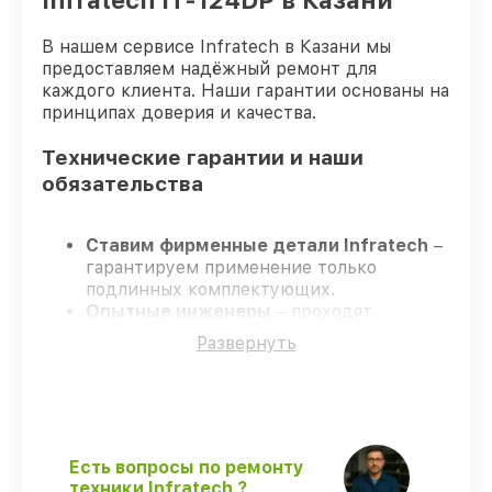
Infratech IT-124DP в Казани
В нашем сервисе Infratech в Казани мы
предоставляем надёжный ремонт для
каждого клиента. Наши гарантии основаны на
принципах доверия и качества.
Технические гарантии и наши
обязательства
Ставим фирменные детали Infratech
–
гарантируем применение только
подлинных комплектующих.
Опытные инженеры
– проходят
постоянное обучение, что гарантирует
Развернуть
качество выполняемых работ.
Заканчиваем ремонт в четко
оговоренные сроки
– ремонт
оптического прицела Infratech IT-124DP
без задержек.
Гарантийное сопровождение
– все
Есть вопросы по ремонту
работы и запчасти защищены
техники Infratech ?