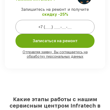
официальной гарантией Infratech.
Запишитесь на ремонт и получите
скидку -25%
Мы гарантируем:
80%
работ закрываем с возможностью
личного присутствия владельца
Записаться на ремонт
90%
деталей Infratech есть в наличии в
мастерской или на складе в Казани,
остальные доставляются быстро
Отправляя заявку, Вы соглашаетесь на
Подлинные запчасти Infratech и
обработку персональных данных
надёжные аналоги
– под любые запросы
85%
ремонтов занимают до 2 часов,
после приёма оптического прицела
Какие этапы работы с нашим
сервисным центром Infratech в