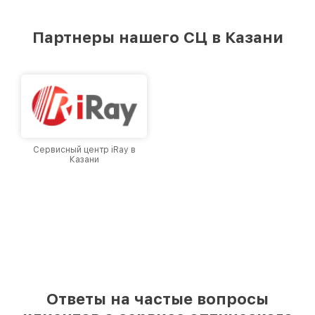
удовлетворен скоростью и качеством
предоставляемых услуг. Наша цель — стать
Партнеры нашего СЦ в Казани
лучшим сервисным центром Infratech в
городе Казани, постоянно повышая уровень
доверия и лояльности наших клиентов.
Сервисный центр iRay в
Казани
Ответы на частые вопросы