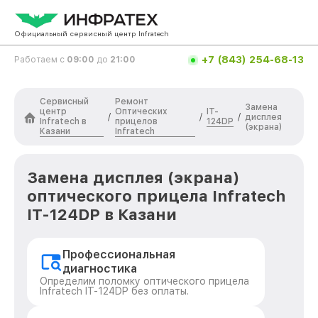
Официальный сервисный центр Infratech
+7 (843) 254-68-13
Работаем с
09:00
до
21:00
Сервисный
Ремонт
Замена
центр
Оптических
IT-
/
/
/
дисплея
Infratech в
прицелов
124DP
(экрана)
Казани
Infratech
Замена дисплея (экрана)
оптического прицела Infratech
IT-124DP в Казани
Профессиональная
диагностика
Определим поломку оптического прицела
Infratech IT-124DP без оплаты.