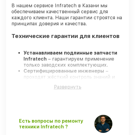
В нашем сервисе Infratech в Казани мы
обеспечиваем качественный сервис для
каждого клиента. Наши гарантии строятся на
принципах доверия и качества.
Технические гарантии для клиентов
Устанавливаем подлинные запчасти
Infratech
– гарантируем применение
только заводских комплектующих.
Сертифицированные инженеры
–
проходят жёсткий контроль знаний и
навыков, что подтверждает уровень их
Развернуть
профессионализма.
Соблюдаем сроки ремонта
– ремонт
оптического прицела Infratech IT-124DP
строго по договоренности.
Гарантийное сопровождение
– все
работы и запчасти защищены сервисной
Есть вопросы по ремонту
гарантией.
техники Infratech ?