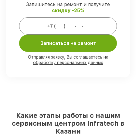
Запишитесь на ремонт и получите
Мы гарантируем:
скидку -25%
80%
заказов закрываем с возможностью
личного присутствия владельца
90%
запчастей Infratech имеются на
складе в Казани, остальные поступают
Записаться на ремонт
оперативно
Фирменные детали Infratech и
Отправляя заявку, Вы соглашаетесь на
проверенные реплики
– с учётом любых
обработку персональных данных
финансовых возможностей
85%
работ исполняются за 1–2 часа, если
мастер приступает к ремонту сразу
Какие этапы работы с нашим
сервисным центром Infratech в
Казани