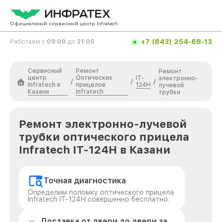
Официальный сервисный центр Infratech
+7 (843) 254-68-13
Работаем с
09:00
до
21:00
Сервисный
Ремонт
Ремонт
центр
Оптических
IT-
электронно-
/
/
/
Infratech в
прицелов
124Н
лучевой
Казани
Infratech
трубки
Ремонт электронно-лучевой
трубки оптического прицела
Infratech IT-124Н в Казани
Точная диагностика
Определим поломку оптического прицела
Infratech IT-124Н совершенно бесплатно.
Доставка от двери до двери за