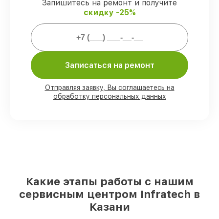
работы и запчасти защищены сервисной
Запишитесь на ремонт и получите
гарантией.
скидку -25%
Мы гарантируем:
Записаться на ремонт
80%
работ выполняем в вашем
присутствии
90%
комплектующих Infratech готовы к
Отправляя заявку, Вы соглашаетесь на
установке в Казани, остальные
обработку персональных данных
поступают оперативно
Подлинные запчасти Infratech и
надёжные аналоги
– для разного
бюджета
85%
починок исполняются за 1–2 часа,
после приёма оптического прицела
Какие этапы работы с нашим
сервисным центром Infratech в
Казани