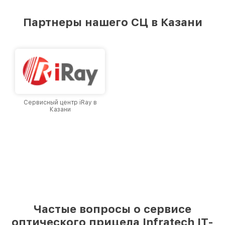
удовлетворен скоростью и качеством
предоставляемых услуг. Наша цель — стать
Партнеры нашего СЦ в Казани
лучшим сервисным центром Infratech в
городе Казани, постоянно повышая уровень
доверия и лояльности наших клиентов.
Сервисный центр iRay в
Казани
Частые вопросы о сервисе
оптического прицела Infratech IT-