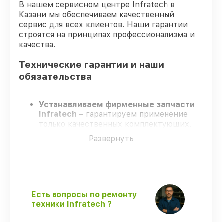
В нашем сервисном центре Infratech в
Казани мы обеспечиваем качественный
сервис для всех клиентов. Наши гарантии
строятся на принципах профессионализма и
качества.
Технические гарантии и наши
обязательства
Устанавливаем фирменные запчасти
Infratech
– гарантируем применение
только качественных комплектующих.
Сертифицированные мастера
–
Развернуть
проходят постоянное обучение, что
гарантирует качество выполняемых
работ.
Заканчиваем ремонт в четко
оговоренные сроки
– ремонт
оптического прицела Infratech IT-124Н в
Есть вопросы по ремонту
оговоренные сроки.
техники Infratech ?
Гарантийное сопровождение
– все