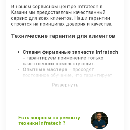
В нашем сервисном центре Infratech в
Казани мы предоставляем качественный
сервис для всех клиентов. Наши гарантии
строятся на принципах доверия и качества.
Технические гарантии для клиентов
Ставим фирменные запчасти Infratech
– гарантируем применение только
качественных комплектующих.
Опытные мастера
– проходят
постоянное обучение, что гарантирует
качество выполняемых работ.
Развернуть
Соблюдаем сроки ремонта
– ремонт
оптического прицела Infratech IT-204
без задержек.
Поддержка после ремонта
– все
ремонтные услуги и комплектующие
защищены официальной гарантией
Есть вопросы по ремонту
Infratech.
техники Infratech ?