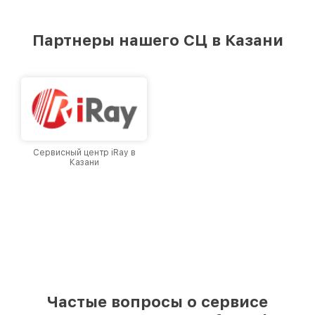
стремимся к тому, чтобы каждый клиент был
удовлетворен скоростью и качеством
предоставляемых услуг. Наша цель — стать
Партнеры нашего СЦ в Казани
лучшим сервисным центром Infratech в
городе Казани, постоянно повышая уровень
доверия и лояльности наших клиентов.
Сервисный центр iRay в
Казани
Частые вопросы о сервисе