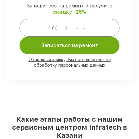
Запишитесь на ремонт и получите
Мы гарантируем:
скидку -25%
80%
заказов проводим в вашем
присутствии
90%
деталей Infratech есть в наличии в
мастерской или на складе в Казани,
Записаться на ремонт
остальные поступают оперативно
Подлинные запчасти Infratech и
Отправляя заявку, Вы соглашаетесь на
надёжные аналоги
– с учётом любых
обработку персональных данных
финансовых возможностей
85%
починок исполняются за 1–2 часа,
при незамедлительном начале работ
Какие этапы работы с нашим
сервисным центром Infratech в
Казани