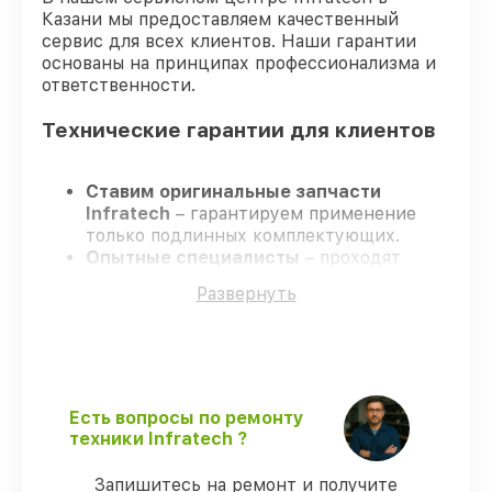
Казани мы предоставляем качественный
сервис для всех клиентов. Наши гарантии
основаны на принципах профессионализма и
ответственности.
Технические гарантии для клиентов
Ставим оригинальные запчасти
Infratech
– гарантируем применение
только подлинных комплектующих.
Опытные специалисты
– проходят
жёсткий контроль знаний и навыков, что
Развернуть
обеспечивает надёжную работу
устройства после ремонта.
Всегда выполняем ремонт вовремя
–
ремонт оптического прицела Infratech
IT-204 в оговоренные сроки.
Поддержка после ремонта
– все все
Есть вопросы по ремонту
виды ремонта защищены официальной
техники Infratech ?
гарантией Infratech.
Запишитесь на ремонт и получите