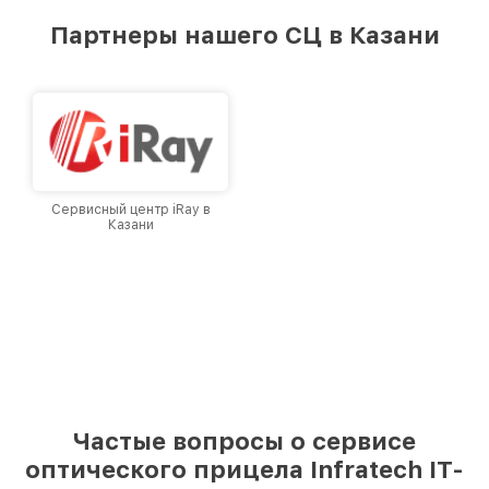
предоставляемых услуг. Наша цель — стать
Партнеры нашего СЦ в Казани
лучшим сервисным центром Infratech в
городе Казани, постоянно повышая уровень
доверия и лояльности наших клиентов.
Сервисный центр iRay в
Казани
Частые вопросы о сервисе
оптического прицела Infratech IT-