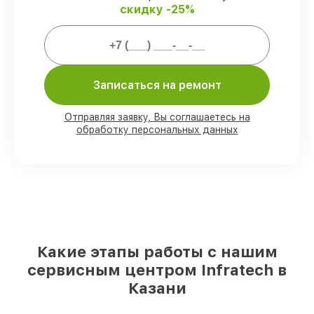
скидку -25%
Мы гарантируем:
80%
работ проводим в вашем
присутствии
90%
комплектующих Infratech имеются
Записаться на ремонт
на складе в Казани, остальные
поступают оперативно
Отправляя заявку, Вы соглашаетесь на
Оригинальные комплектующие
обработку персональных данных
Infratech и качественные аналоги
–
для разного бюджета
85%
работ исполняются за 1–2 часа, если
мастер приступает к ремонту сразу
Какие этапы работы с нашим
сервисным центром Infratech в
Казани