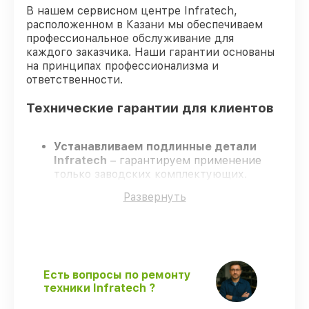
В нашем сервисном центре Infratech,
расположенном в Казани мы обеспечиваем
профессиональное обслуживание для
каждого заказчика. Наши гарантии основаны
на принципах профессионализма и
ответственности.
Технические гарантии для клиентов
Устанавливаем подлинные детали
Infratech
– гарантируем применение
только заводских комплектующих.
Сертифицированные инженеры
–
Развернуть
проходят строгий отбор, что
подтверждает уровень их
профессионализма.
Соблюдаем сроки ремонта
– ремонт
оптического прицела Infratech IT-204
без задержек.
Есть вопросы по ремонту
Поддержка после ремонта
– все
техники Infratech ?
работы и запчасти защищены