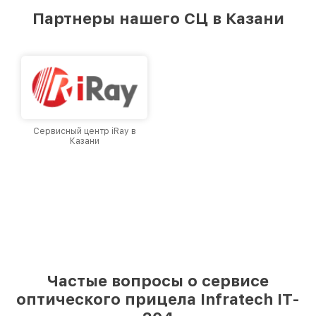
предоставляемых услуг. Наша цель — стать
Партнеры нашего СЦ в Казани
лучшим сервисным центром Infratech в
городе Казани, постоянно повышая уровень
доверия и лояльности наших клиентов.
Сервисный центр iRay в
Казани
Частые вопросы о сервисе
оптического прицела Infratech IT-