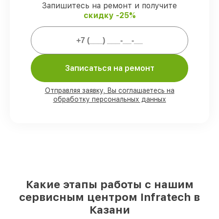
гарантийной поддержкой до 3 лет.
Запишитесь на ремонт и получите
скидку -25%
Мы гарантируем:
80%
работ проводим в вашем
присутствии
Записаться на ремонт
90%
деталей Infratech есть в наличии в
мастерской или на складе в Казани,
Отправляя заявку, Вы соглашаетесь на
остальные доставляются быстро
обработку персональных данных
Фирменные детали Infratech и
проверенные реплики
– под любые
запросы
85%
починок выполняются в тот же день,
при незамедлительном начале работ
Какие этапы работы с нашим
сервисным центром Infratech в
Казани