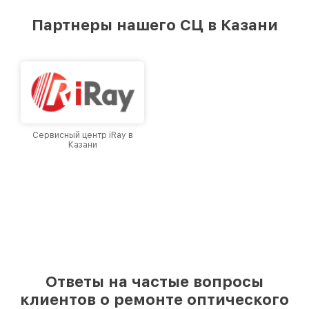
удовлетворен скоростью и качеством
предоставляемых услуг. Наша цель — стать
Партнеры нашего СЦ в Казани
лучшим сервисным центром Infratech в
городе Казани, постоянно повышая уровень
доверия и лояльности наших клиентов.
Сервисный центр iRay в
Казани
Ответы на частые вопросы
клиентов о ремонте оптического