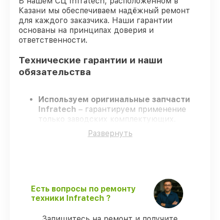
В нашем СЦ Infratech, расположенном в
Казани мы обеспечиваем надёжный ремонт
для каждого заказчика. Наши гарантии
основаны на принципах доверия и
ответственности.
Технические гарантии и наши
обязательства
Используем оригинальные запчасти
Infratech
– гарантируем применение
только заводских комплектующих.
Сертифицированные специалисты
–
Развернуть
проходят постоянное обучение, что
гарантирует качество выполняемых
работ.
Соблюдаем сроки ремонта
– ремонт
оптического прицела Infratech IT-204C
без задержек.
Есть вопросы по ремонту
Поддержка после ремонта
– все все
техники Infratech ?
виды ремонта защищены официальной
гарантией Infratech.
Запишитесь на ремонт и получите