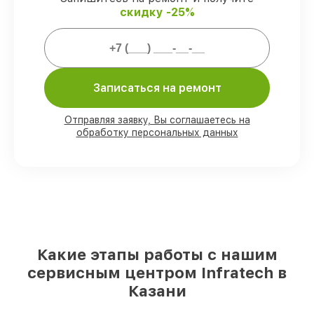
скидку -25%
Мы гарантируем:
80%
работ закрываем в вашем
Записаться на ремонт
присутствии
90%
деталей Infratech имеются на
складе в Казани, остальные поступают
Отправляя заявку, Вы соглашаетесь на
оперативно
обработку персональных данных
Подлинные запчасти Infratech и
надёжные аналоги
– с учётом любых
финансовых возможностей
85%
починок занимают до 2 часов, при
незамедлительном начале работ
Какие этапы работы с нашим
сервисным центром Infratech в
Казани