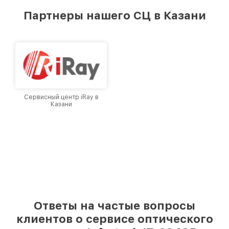
предоставляемых услуг. Наша цель — стать
Партнеры нашего СЦ в Казани
лучшим сервисным центром Infratech в
городе Казани, постоянно повышая уровень
доверия и лояльности наших клиентов.
Сервисный центр iRay в
Казани
Ответы на частые вопросы
клиентов о сервисе оптического