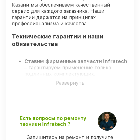
Казани мы обеспечиваем качественный
сервис для каждого заказчика. Наши
гарантии держатся на принципах
профессионализма и качества.
Технические гарантии и наши
обязательства
Ставим фирменные запчасти Infratech
– гарантируем применение только
подлинных комплектующих.
Опытные специалисты
– проходят
Развернуть
строгий отбор, что гарантирует качество
выполняемых работ.
Заканчиваем ремонт в четко
оговоренные сроки
– ремонт
оптического прицела Infratech IT-204CP
в оговоренные сроки.
Есть вопросы по ремонту
Гарантийное сопровождение
– все
техники Infratech ?
работы и запчасти защищены
официальной гарантией Infratech.
Запишитесь на ремонт и получите