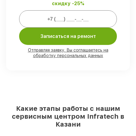
скидку -25%
Мы гарантируем:
80%
работ проводим с возможностью
Записаться на ремонт
личного присутствия владельца
90%
запчастей Infratech есть в наличии
в мастерской или на складе в Казани,
Отправляя заявку, Вы соглашаетесь на
остальные доступны для срочного заказа
обработку персональных данных
Подлинные запчасти Infratech и
надёжные аналоги
– для разного
бюджета
85%
работ выполняются в тот же день,
при незамедлительном начале работ
Какие этапы работы с нашим
сервисным центром Infratech в
Казани