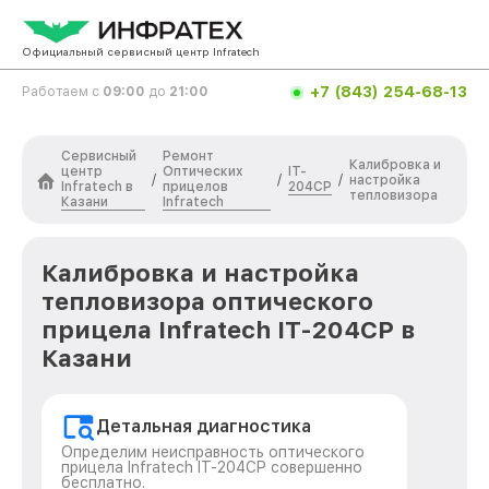
Официальный сервисный центр Infratech
+7 (843) 254-68-13
Работаем с
09:00
до
21:00
Сервисный
Ремонт
Калибровка и
центр
Оптических
IT-
/
/
/
настройка
Infratech в
прицелов
204CP
тепловизора
Казани
Infratech
Калибровка и настройка
тепловизора оптического
прицела Infratech IT-204CP в
Казани
Детальная диагностика
Определим неисправность оптического
прицела Infratech IT-204CP совершенно
бесплатно.