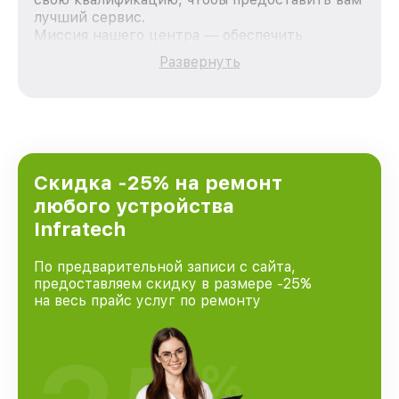
лучший сервис.
Миссия нашего центра — обеспечить
качественный и доступный ремонт для
Развернуть
каждого пользователя продукции Infratech,
вне зависимости от сложности поломки. Мы
стремимся к тому, чтобы каждый клиент был
удовлетворен скоростью и качеством
предоставляемых услуг. Наша цель — стать
лучшим сервисным центром Infratech в
городе Казани, постоянно повышая уровень
Скидка -25% на ремонт
доверия и лояльности наших клиентов.
любого устройства
Infratech
По предварительной записи с сайта,
предоставляем скидку в размере -25%
на весь прайс услуг по ремонту
%