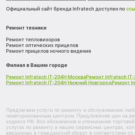
Официальный сайт бренда Infratech доступен по
сс
Ремонт техники
Ремонт тепловизоров
Ремонт оптических прицелов
Ремонт прицелов ночного видения
Филиал в Вашем городе
Ремонт Infratech IT-204H Москва
Ремонт Infratech I
Ремонт Infratech IT-204H Нижний Новгород
Ремонт I
Предлагаем услуги по ремонту и обслуживанию любых
неавторизованным центром. Предложение цен на рем
кодекса РФ. Все обозначения и упоминания торгово
услугах по ремонту в наших сервисных центрах, кот
введенных в гражданский оборот в соответствии со 