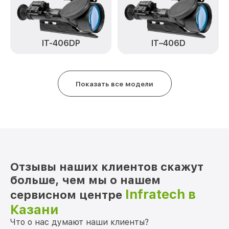
Замена матрицы IT-204H Infratech
от 1100₽
Замена дисплея (экрана) IT-204H
от 750₽
Infratech
IT–406D
IT-406DP
Ремонт разъема IT-204H Infratech
от 590₽
Ремонт Wi-Fi IT-204H Infratech
от 650₽
Показать все модели
Восстановление после попадания влаги
от 650₽
IT-204H Infratech
Ремонт платы управления
от 750₽
(восстановление) IT-204H Infratech
Прошивка (Обновление ПО) IT-204H
от 450₽
Отзывы наших клиентов скажут
Infratech
больше, чем мы о нашем
Infratech в
сервисном центре
Казани
Что о нас думают наши клиенты?