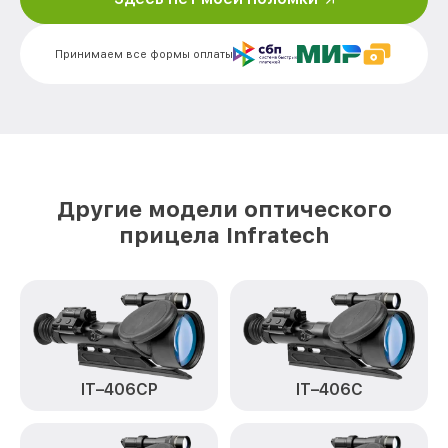
Калибровка и настройка тепловизора
от 750₽
IT-204H Infratech
Принимаем все формы оплаты
Ремонт датчика синхроимпульсов IT-
от 1550₽
204H Infratech
Ремонт оптики IT-204H Infratech
от 2000₽
Восстановление питания IT-204H
от 650₽
Infratech
Другие модели оптического
Замена ключей управления IT-204H
от 590₽
прицела Infratech
Infratech
Замена корпуса IT-204H Infratech
от 1250₽
Замена аккумулятора IT-204H Infratech
от 590₽
Замена процессора IT-204H Infratech
от 650₽
IT–406СP
IT–406С
Замена USB порта IT-204H Infratech
от 590₽
Ремонт цепи питания IT-204H Infratech
от 1000₽