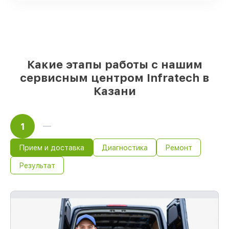
выбору
– с учётом всех запросов
85%
работ в течение пары часов, при
условии, что восстановление началось
сразу
Какие этапы работы с нашим
сервисным центром Infratech в
Казани
1
Прием и доставка
Диагностика
Ремонт
Результат