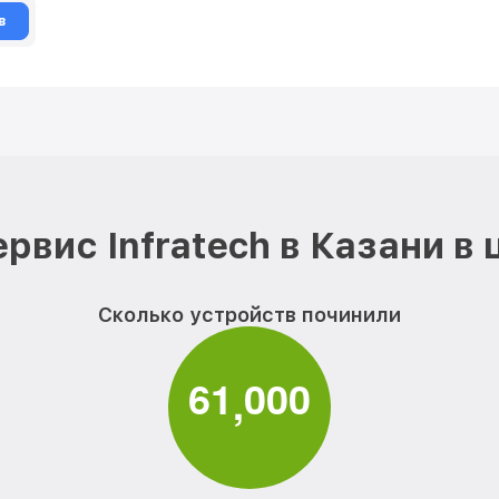
в
рвис Infratech в Казани в
Сколько устройств починили
6
1
0
0
0
,