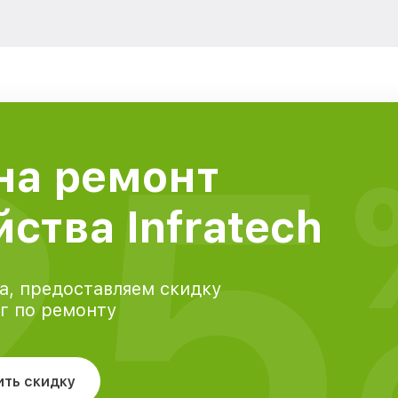
25
на ремонт
ства Infratech
а, предоставляем скидку
уг по ремонту
ить скидку