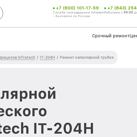
+7 (800) 101-17-59
+7 (843) 254
Служба техподдержки Infratech
Работаем с
09:00
д
- бесплатно по России
Срочный ремонт
Це
рицелов Infratech
IT-204H
/
/
Ремонт капиллярной трубки
ллярной
еского
tech IT-204H