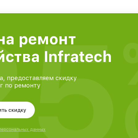
25
на ремонт
ства Infratech
а, предоставляем скидку
уг по ремонту
ить скидку
 персональных данных