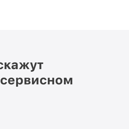
скажут
 сервисном
и