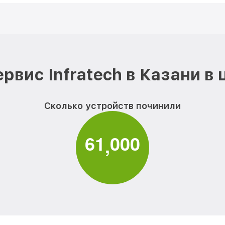
рвис Infratech в Казани в
Сколько устройств починили
6
1
0
0
0
,