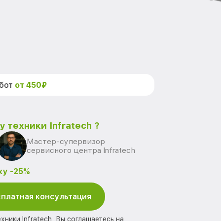
абот
от 450₽
 техники Infratech ?
Мастер-супервизор
сервисного центра Infratech
ку -25%
платная консультация
хники Infratech, Вы соглашаетесь на