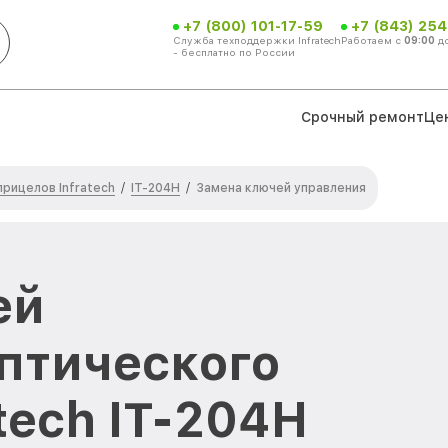
+7 (800) 101-17-59
+7 (843) 254
Служба техподдержки Infratech
Работаем с
09:00
д
- бесплатно по России
Срочный ремонт
Це
рицелов Infratech
IT-204H
/
/
Замена ключей управления
ей
птического
tech IT-204H