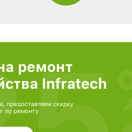
25
на ремонт
ства Infratech
а, предоставляем скидку
уг по ремонту