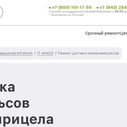
+7 (800) 101-17-59
+7 (843) 254
Служба техподдержки Infratech
Работаем с
09:00
д
- бесплатно по России
Срочный ремонт
Це
рицелов Infratech
IT-404CP
/
/
Ремонт датчика синхроимпульсов
ка
ьсов
прицела