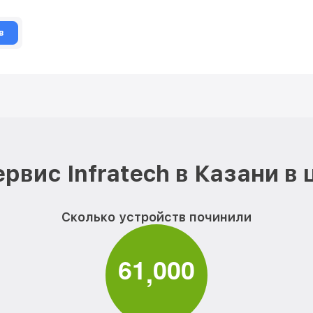
в
рвис Infratech в Казани в
Сколько устройств починили
6
1
0
0
0
,