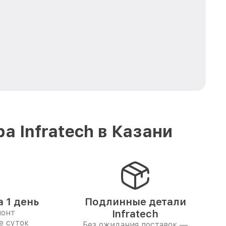
 Infratech в Казани
 1 день
Подлинные детали
монт
Infratech
е суток
Без ожидания поставок —