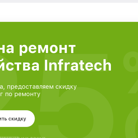
25
на ремонт
ства Infratech
а, предоставляем скидку
уг по ремонту
ить скидку