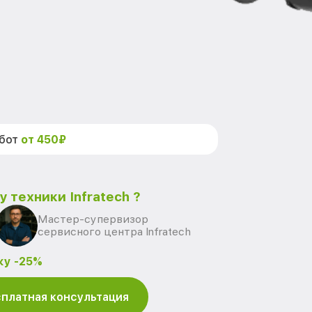
абот
от 450₽
 техники Infratech ?
Мастер-супервизор
сервисного центра Infratech
ку -25%
платная консультация