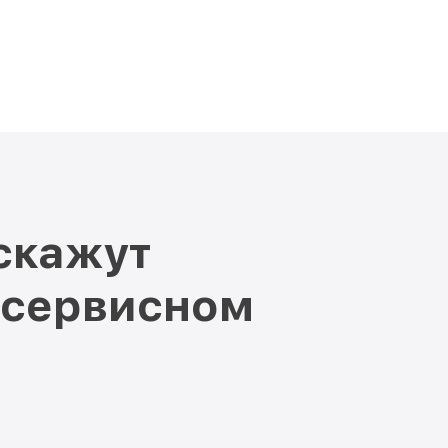
скажут
 сервисном
и