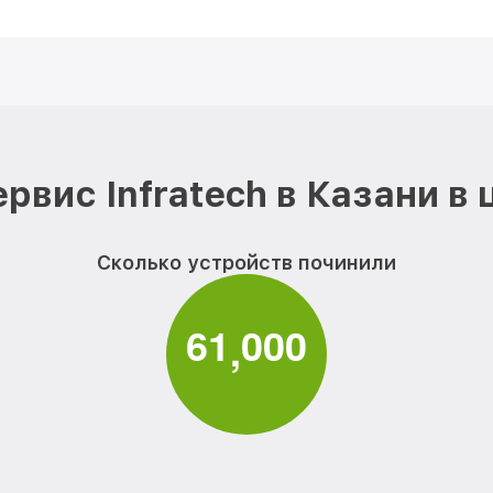
рвис Infratech в Казани в
Сколько устройств починили
6
1
0
0
0
,