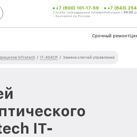
+7 (800) 101-17-59
+7 (843) 254
Служба техподдержки Infratech
Работаем с
09:00
д
- бесплатно по России
Срочный ремонт
Це
рицелов Infratech
IT-404CP
/
/
Замена ключей управления
ей
птического
ech IT-