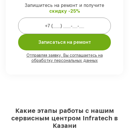
официальной гарантией Infratech.
Запишитесь на ремонт и получите
скидку -25%
Мы гарантируем:
80%
работ закрываем с возможностью
личного присутствия владельца
Записаться на ремонт
90%
запчастей Infratech готовы к
установке в Казани, остальные доступны
Отправляя заявку, Вы соглашаетесь на
для срочного заказа
обработку персональных данных
Оригинальные комплектующие
Infratech и качественные аналоги
–
для разного бюджета
85%
работ выполняются в тот же день,
при незамедлительном начале работ
Какие этапы работы с нашим
сервисным центром Infratech в
Казани