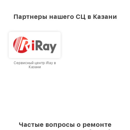
стремимся к тому, чтобы каждый клиент был
удовлетворен скоростью и качеством
предоставляемых услуг. Наша цель — стать
Партнеры нашего СЦ в Казани
лучшим сервисным центром Infratech в
городе Казани, постоянно повышая уровень
доверия и лояльности наших клиентов.
Сервисный центр iRay в
Казани
Частые вопросы о ремонте