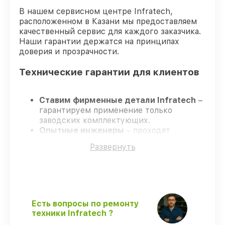
В нашем сервисном центре Infratech,
расположенном в Казани мы предоставляем
качественный сервис для каждого заказчика.
Наши гарантии держатся на принципах
доверия и прозрачности.
Технические гарантии для клиентов
Ставим фирменные детали Infratech
–
гарантируем применение только
заводских комплектующих.
Опытные инженеры
– проходят
жёсткий контроль знаний и навыков, что
Развернуть
гарантирует качество выполняемых
работ.
Заканчиваем ремонт в четко
оговоренные сроки
– ремонт
оптического прицела Infratech IT-404D
строго по договоренности.
Есть вопросы по ремонту
Гарантийное сопровождение
– все
техники Infratech ?
работы и запчасти защищены