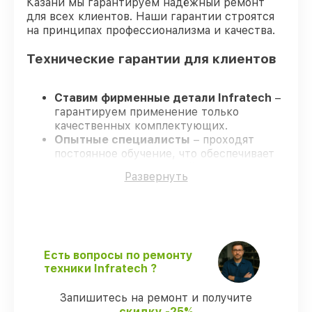
Казани мы гарантируем надёжный ремонт
для всех клиентов. Наши гарантии строятся
на принципах профессионализма и качества.
Технические гарантии для клиентов
Ставим фирменные детали Infratech
–
гарантируем применение только
качественных комплектующих.
Опытные специалисты
– проходят
постоянное обучение, что обеспечивает
надёжную работу устройства после
Развернуть
ремонта.
Всегда выполняем ремонт вовремя
–
ремонт оптического прицела Infratech
IT-404D без задержек.
Поддержка после ремонта
– все все
виды ремонта защищены официальной
Есть вопросы по ремонту
гарантией Infratech.
техники Infratech ?
Запишитесь на ремонт и получите
Мы гарантируем:
скидку -25%