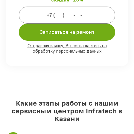
80%
работ проводим с возможностью
личного присутствия владельца
90%
комплектующих Infratech готовы к
установке в Казани, остальные доступны
Записаться на ремонт
для срочного заказа
Фирменные детали Infratech и
Отправляя заявку, Вы соглашаетесь на
проверенные реплики
– с учётом любых
обработку персональных данных
финансовых возможностей
85%
ремонтов занимают до 2 часов, если
мастер приступает к ремонту сразу
Какие этапы работы с нашим
сервисным центром Infratech в
Казани