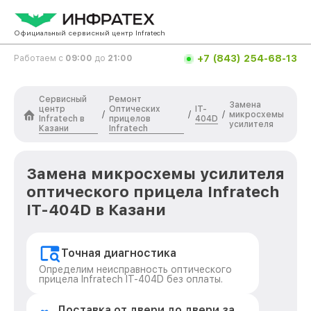
Официальный сервисный центр Infratech
+7 (843) 254-68-13
Работаем с
09:00
до
21:00
Сервисный
Ремонт
Замена
центр
Оптических
IT-
/
/
/
микросхемы
Infratech в
прицелов
404D
усилителя
Казани
Infratech
Замена микросхемы усилителя
оптического прицела Infratech
IT-404D в Казани
Точная диагностика
Определим неисправность оптического
прицела Infratech IT-404D без оплаты.
Доставка от двери до двери за