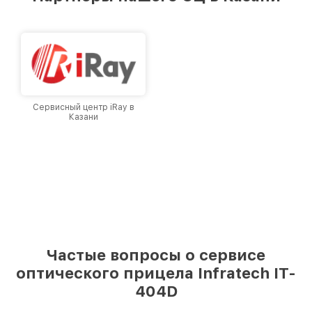
лучшим сервисным центром Infratech в
городе Казани, постоянно повышая уровень
доверия и лояльности наших клиентов.
Сервисный центр iRay в
Казани
Частые вопросы о сервисе
оптического прицела Infratech IT-
404D