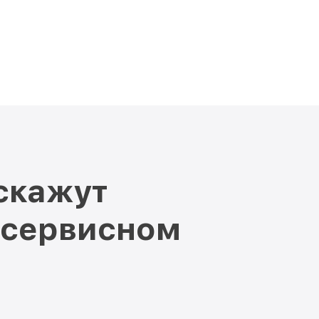
скажут
 сервисном
и