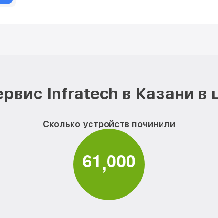
рвис Infratech в Казани в
Сколько устройств починили
6
1
0
0
0
,