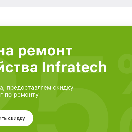
25
на ремонт
ства Infratech
а, предоставляем скидку
уг по ремонту
ить скидку