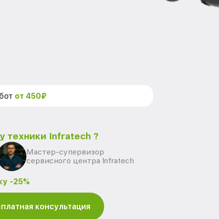
абот
от 450₽
 техники Infratech ?
Мастер-супервизор
сервисного центра Infratech
ку -25%
платная консультация