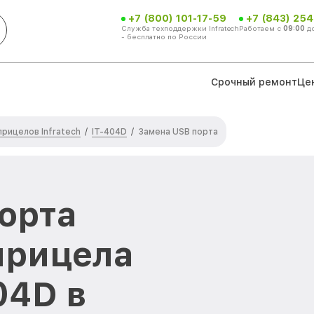
+7 (800) 101-17-59
+7 (843) 254
Служба техподдержки Infratech
Работаем с
09:00
д
- бесплатно по России
Срочный ремонт
Це
рицелов Infratech
IT-404D
/
/
Замена USB порта
орта
прицела
04D в