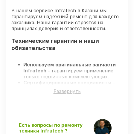
В нашем сервисе Infratech в Казани мы
гарантируем надёжный ремонт для каждого
заказчика. Наши гарантии строятся на
принципах доверия и ответственности.
Технические гарантии и наши
обязательства
Используем оригинальные запчасти
Infratech
– гарантируем применение
только подлинных комплектующих.
Сертифицированные специалисты
–
проходят строгий отбор, что
Развернуть
гарантирует качество выполняемых
работ.
Всегда выполняем ремонт вовремя
–
ремонт оптического прицела Infratech
IT-404DK строго по договоренности.
Поддержка после ремонта
– все
Есть вопросы по ремонту
ремонтные услуги и комплектующие
техники Infratech ?