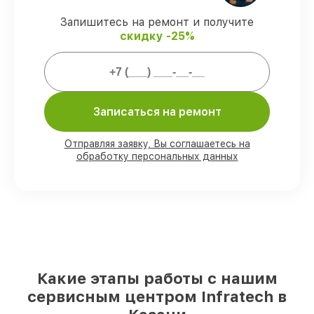
защищены официальной гарантией
Infratech.
Запишитесь на ремонт и получите
скидку -25%
Мы гарантируем:
80%
заказов закрываем с возможностью
Записаться на ремонт
личного присутствия владельца
90%
запчастей Infratech готовы к
установке в Казани, остальные
Отправляя заявку, Вы соглашаетесь на
доставляются быстро
обработку персональных данных
Оригинальные комплектующие
Infratech и качественные аналоги
–
для разного бюджета
85%
работ выполняются в тот же день,
после приёма оптического прицела
Какие этапы работы с нашим
сервисным центром Infratech в