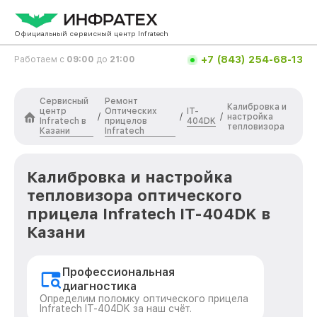
Официальный сервисный центр Infratech
+7 (843) 254-68-13
Работаем с
09:00
до
21:00
Сервисный
Ремонт
Калибровка и
центр
Оптических
IT-
/
/
/
настройка
Infratech в
прицелов
404DK
тепловизора
Казани
Infratech
Калибровка и настройка
тепловизора оптического
прицела Infratech IT-404DK в
Казани
Профессиональная
диагностика
Определим поломку оптического прицела
Infratech IT-404DK за наш счёт.