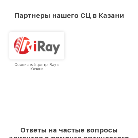
удовлетворен скоростью и качеством
предоставляемых услуг. Наша цель — стать
Партнеры нашего СЦ в Казани
лучшим сервисным центром Infratech в
городе Казани, постоянно повышая уровень
доверия и лояльности наших клиентов.
Сервисный центр iRay в
Казани
Ответы на частые вопросы
клиентов о ремонте оптического