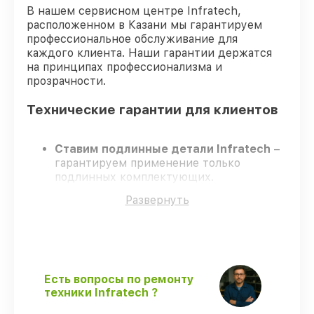
В нашем сервисном центре Infratech,
расположенном в Казани мы гарантируем
профессиональное обслуживание для
каждого клиента. Наши гарантии держатся
на принципах профессионализма и
прозрачности.
Технические гарантии для клиентов
Ставим подлинные детали Infratech
–
гарантируем применение только
подлинных комплектующих.
Квалифицированные специалисты
–
Развернуть
проходят строгий отбор, что
гарантирует качество выполняемых
работ.
Заканчиваем ремонт в четко
оговоренные сроки
– ремонт
оптического прицела Infratech IT-404DK
Есть вопросы по ремонту
строго по договоренности.
техники Infratech ?
Официальная гарантия
– все все виды