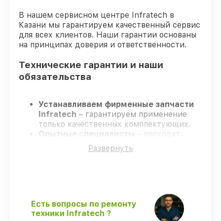
В нашем сервисном центре Infratech в
Казани мы гарантируем качественный сервис
для всех клиентов. Наши гарантии основаны
на принципах доверия и ответственности.
Технические гарантии и наши
обязательства
Устанавливаем фирменные запчасти
Infratech
– гарантируем применение
только качественных комплектующих.
Опытные специалисты
– проходят
жёсткий контроль знаний и навыков, что
Развернуть
обеспечивает надёжную работу
устройства после ремонта.
Заканчиваем ремонт в четко
оговоренные сроки
– ремонт
оптического прицела Infratech IT-404DK
строго по договоренности.
Есть вопросы по ремонту
Официальная гарантия
– все
техники Infratech ?