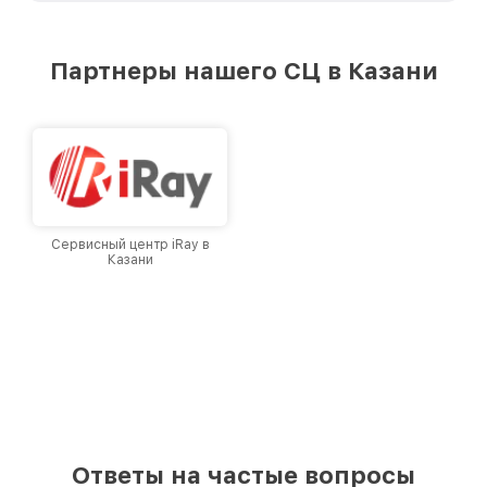
стремимся к тому, чтобы каждый клиент был
удовлетворен скоростью и качеством
предоставляемых услуг. Наша цель — стать
Партнеры нашего СЦ в Казани
лучшим сервисным центром Infratech в
городе Казани, постоянно повышая уровень
доверия и лояльности наших клиентов.
Сервисный центр iRay в
Казани
Ответы на частые вопросы