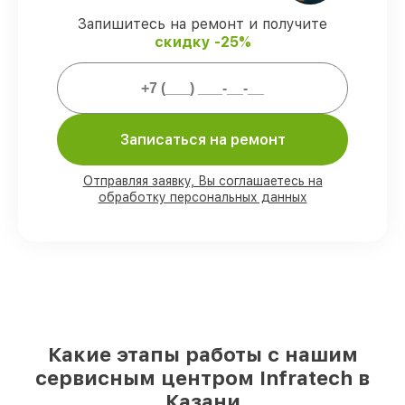
ремонтные услуги и комплектующие
защищены сервисной гарантией.
Запишитесь на ремонт и получите
скидку -25%
Мы гарантируем:
80%
работ выполняем в присутствии
Записаться на ремонт
клиента
90%
запчастей Infratech имеются на
складе в Казани, остальные доступны
Отправляя заявку, Вы соглашаетесь на
для срочного заказа
обработку персональных данных
Подлинные запчасти Infratech и
надёжные аналоги
– с учётом любых
финансовых возможностей
85%
работ исполняются за 1–2 часа,
после приёма оптического прицела
Какие этапы работы с нашим
сервисным центром Infratech в
Казани