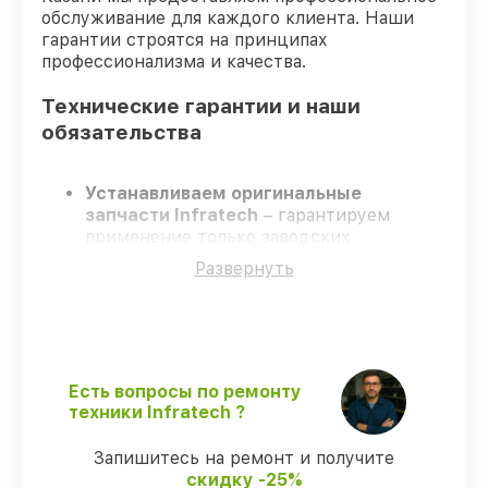
обслуживание для каждого клиента. Наши
гарантии строятся на принципах
профессионализма и качества.
Технические гарантии и наши
обязательства
Устанавливаем оригинальные
запчасти Infratech
– гарантируем
применение только заводских
комплектующих.
Развернуть
Опытные специалисты
– проходят
жёсткий контроль знаний и навыков, что
подтверждает уровень их
профессионализма.
Всегда выполняем ремонт вовремя
–
ремонт оптического прицела Infratech
Есть вопросы по ремонту
IT-404DK строго по договоренности.
техники Infratech ?
Гарантийное сопровождение
– все
ремонтные услуги и комплектующие
Запишитесь на ремонт и получите
защищены гарантийной поддержкой до
скидку -25%