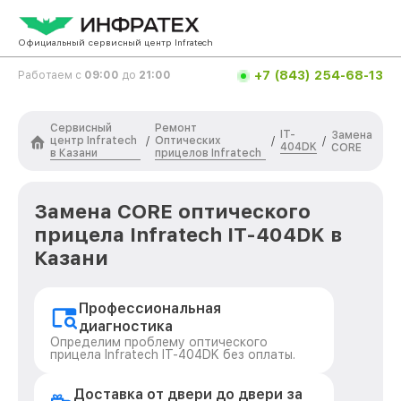
Официальный сервисный центр Infratech
+7 (843) 254-68-13
Работаем с
09:00
до
21:00
Сервисный
Ремонт
IT-
Замена
центр Infratech
Оптических
/
/
/
404DK
CORE
в Казани
прицелов Infratech
Замена CORE оптического
прицела Infratech IT-404DK в
Казани
Профессиональная
диагностика
Определим проблему оптического
прицела Infratech IT-404DK без оплаты.
Доставка от двери до двери за