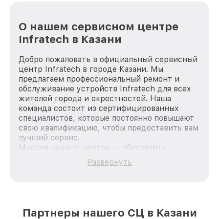
О нашем сервисном центре
Infratech в Казани
Добро пожаловать в официальный сервисный
центр Infratech в городе Казани. Мы
предлагаем профессиональный ремонт и
обслуживание устройств Infratech для всех
жителей города и окрестностей. Наша
команда состоит из сертифицированных
специалистов, которые постоянно повышают
свою квалификацию, чтобы предоставить вам
лучший сервис.
Миссия нашего центра — обеспечить
качественный и доступный ремонт для
Развернуть
каждого пользователя продукции Infratech,
вне зависимости от сложности поломки. Мы
стремимся к тому, чтобы каждый клиент был
удовлетворен скоростью и качеством
предоставляемых услуг. Наша цель — стать
Партнеры нашего СЦ в Казани
лучшим сервисным центром Infratech в