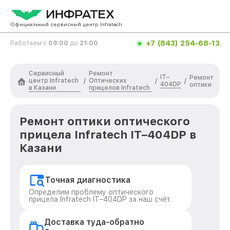
Официальный сервисный центр Infratech
+7 (843) 254-68-13
Работаем с
09:00
до
21:00
Сервисный
Ремонт
IT–
Ремонт
центр Infratech
Оптических
/
/
/
404DP
оптики
в Казани
прицелов Infratech
Ремонт оптики оптического
прицела Infratech IT–404DP в
Казани
Точная диагностика
Определим проблему оптического
прицела Infratech IT–404DP за наш счёт.
Доставка туда-обратно