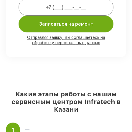
Мы гарантируем:
80%
заказов выполняем с возможностью
Записаться на ремонт
личного присутствия владельца
90%
деталей Infratech готовы к
установке в Казани, остальные доступны
Отправляя заявку, Вы соглашаетесь на
для срочного заказа
обработку персональных данных
Оригинальные комплектующие
Infratech и качественные аналоги
– с
учётом любых финансовых
возможностей
85%
ремонтов занимают до 2 часов, при
незамедлительном начале работ
Какие этапы работы с нашим
сервисным центром Infratech в
Казани
1