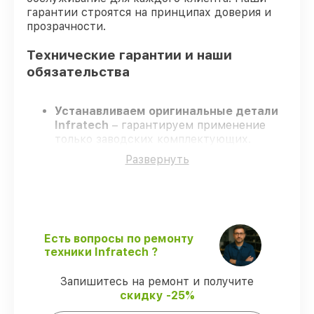
гарантии строятся на принципах доверия и
прозрачности.
Технические гарантии и наши
обязательства
Устанавливаем оригинальные детали
Infratech
– гарантируем применение
только заводских комплектующих.
Квалифицированные специалисты
–
Развернуть
проходят жёсткий контроль знаний и
навыков, что гарантирует качество
выполняемых работ.
Всегда выполняем ремонт вовремя
–
ремонт оптического прицела Infratech
IT–404DP без задержек.
Есть вопросы по ремонту
Поддержка после ремонта
– все
техники Infratech ?
ремонтные услуги и комплектующие
защищены сервисной гарантией.
Запишитесь на ремонт и получите
скидку -25%