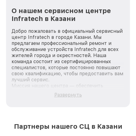
О нашем сервисном центре
Infratech в Казани
Добро пожаловать в официальный сервисный
центр Infratech в городе Казани. Мы
предлагаем профессиональный ремонт и
обслуживание устройств Infratech для всех
жителей города и окрестностей. Наша
команда состоит из сертифицированных
специалистов, которые постоянно повышают
свою квалификацию, чтобы предоставить вам
лучший сервис.
Миссия нашего центра — обеспечить
качественный и доступный ремонт для
Развернуть
каждого пользователя продукции Infratech,
вне зависимости от сложности поломки. Мы
стремимся к тому, чтобы каждый клиент был
удовлетворен скоростью и качеством
предоставляемых услуг. Наша цель — стать
Партнеры нашего СЦ в Казани
лучшим сервисным центром Infratech в
городе Казани, постоянно повышая уровень