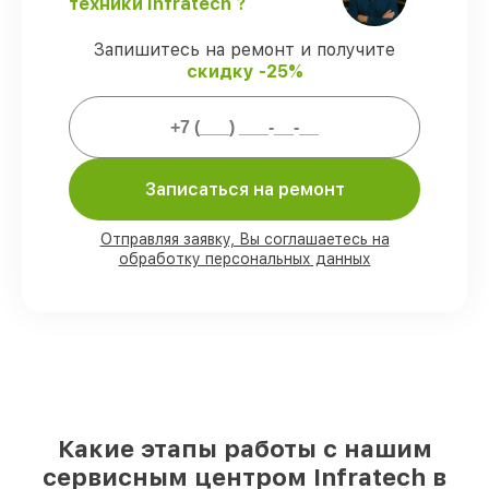
техники Infratech ?
защищены гарантийной поддержкой до
3 лет.
Запишитесь на ремонт и получите
скидку -25%
Мы гарантируем:
80%
работ проводим с возможностью
личного присутствия владельца
Записаться на ремонт
90%
деталей Infratech имеются на
складе в Казани, остальные
Отправляя заявку, Вы соглашаетесь на
доставляются быстро
обработку персональных данных
Фирменные детали Infratech и
проверенные реплики
– под любые
запросы
85%
починок занимают до 2 часов, если
мастер приступает к ремонту сразу
Какие этапы работы с нашим
сервисным центром Infratech в