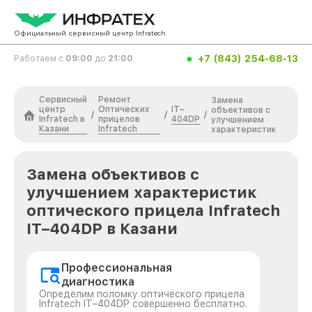
Официальный сервисный центр Infratech
+7 (843) 254-68-13
Работаем с
09:00
до
21:00
Сервисный
Ремонт
Замена
центр
Оптических
IT–
объективов с
/
/
/
Infratech в
прицелов
404DP
улучшением
Казани
Infratech
характеристик
Замена объективов с
улучшением характеристик
оптического прицела Infratech
IT–404DP в Казани
Профессиональная
диагностика
Определим поломку оптического прицела
Infratech IT–404DP совершенно бесплатно.