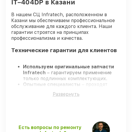
IT–404DP в Казани
В нашем СЦ Infratech, расположенном в
Казани мы обеспечиваем профессиональное
обслуживание для каждого клиента. Наши
гарантии строятся на принципах
профессионализма и качества.
Технические гарантии для клиентов
Используем оригинальные запчасти
Infratech
– гарантируем применение
только подлинных комплектующих.
Опытные специалисты
– проходят
жёсткий контроль знаний и навыков, что
Развернуть
обеспечивает надёжную работу
устройства после ремонта.
Всегда выполняем ремонт вовремя
–
ремонт оптического прицела Infratech
IT–404DP без задержек.
Гарантийное сопровождение
– все
Есть вопросы по ремонту
ремонтные услуги и комплектующие