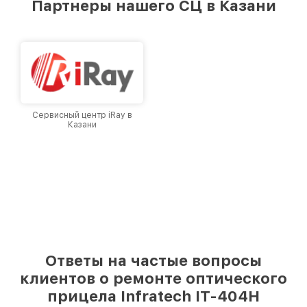
Партнеры нашего СЦ в Казани
лучшим сервисным центром Infratech в
городе Казани, постоянно повышая уровень
доверия и лояльности наших клиентов.
Сервисный центр iRay в
Казани
Ответы на частые вопросы
клиентов о ремонте оптического
прицела Infratech IT-404H