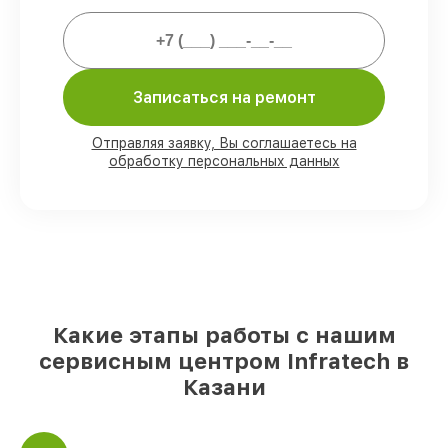
Мы гарантируем:
Записаться на ремонт
80%
работ выполняем в вашем
присутствии
90%
комплектующих Infratech имеются
Отправляя заявку, Вы соглашаетесь на
на складе в Казани, остальные
обработку персональных данных
поступают оперативно
Подлинные запчасти Infratech и
надёжные аналоги
– для разного
бюджета
85%
починок занимают до 2 часов, после
приёма оптического прицела
Какие этапы работы с нашим
сервисным центром Infratech в
Казани