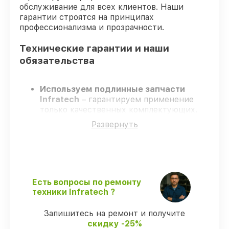
обслуживание для всех клиентов. Наши
гарантии строятся на принципах
профессионализма и прозрачности.
Технические гарантии и наши
обязательства
Используем подлинные запчасти
Infratech
– гарантируем применение
только качественных комплектующих.
Сертифицированные инженеры
–
Развернуть
проходят строгий отбор, что
обеспечивает надёжную работу
устройства после ремонта.
Всегда выполняем ремонт вовремя
–
ремонт оптического прицела Infratech
IT-404H строго по договоренности.
Есть вопросы по ремонту
Официальная гарантия
– все
техники Infratech ?
ремонтные услуги и комплектующие
защищены официальной гарантией
Запишитесь на ремонт и получите
Infratech.
скидку -25%