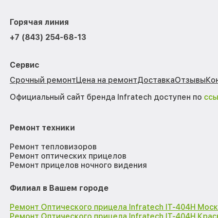
Горячая линия
+7 (843) 254-68-13
Сервис
Срочный ремонт
Цена на ремонт
Доставка
Отзывы
Ко
Официальный сайт бренда Infratech доступен по
сс
Ремонт техники
Ремонт тепловизоров
Ремонт оптических прицелов
Ремонт прицелов ночного видения
Филиал в Вашем городе
Ремонт Оптического прицела Infratech IT-404H Мос
Ремонт Оптического прицела Infratech IT-404H Кра