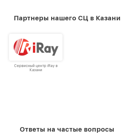
стремимся к тому, чтобы каждый клиент был
удовлетворен скоростью и качеством
предоставляемых услуг. Наша цель — стать
Партнеры нашего СЦ в Казани
лучшим сервисным центром Infratech в
городе Казани, постоянно повышая уровень
доверия и лояльности наших клиентов.
Сервисный центр iRay в
Казани
Ответы на частые вопросы