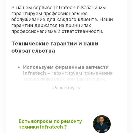
В нашем сервисе Infratech в Казани мы
гарантируем профессиональное
обслуживание для каждого клиента. Наши
гарантии держатся на принципах
профессионализма и ответственности.
Технические гарантии и наши
обязательства
Используем фирменные запчасти
Infratech
– гарантируем применение
только заводских комплектующих.
Опытные специалисты
– проходят
Развернуть
строгий отбор, что обеспечивает
надёжную работу устройства после
ремонта.
Всегда выполняем ремонт вовремя
–
ремонт оптического прицела Infratech
IT-404H без задержек.
Есть вопросы по ремонту
Официальная гарантия
– все все виды
техники Infratech ?
ремонта защищены сервисной