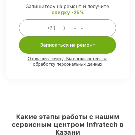
гарантией.
Запишитесь на ремонт и получите
скидку -25%
Мы гарантируем:
80%
ремонтов проводим в присутствии
Записаться на ремонт
клиента
90%
комплектующих Infratech есть в
наличии в мастерской или на складе в
Отправляя заявку, Вы соглашаетесь на
Казани, остальные доставляются быстро
обработку персональных данных
Фирменные детали Infratech и
проверенные реплики
– с учётом любых
финансовых возможностей
85%
работ исполняются за 1–2 часа, при
незамедлительном начале работ
Какие этапы работы с нашим
сервисным центром Infratech в
Казани