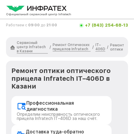
Официальный сервисный центр Infratech
+7 (843) 254-68-13
Работаем с
09:00
до
21:00
Сервисный
Ремонт Оптических
IT–
Ремонт
центр Infratech
/
/
/
прицелов Infratech
406D
оптики
в Казани
Ремонт оптики оптического
прицела Infratech IT–406D в
Казани
Профессиональная
диагностика
Определим неисправность оптического
прицела Infratech IT–406D за наш счёт.
Доставка туда-обратно