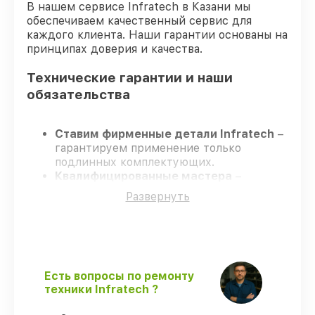
В нашем сервисе Infratech в Казани мы
обеспечиваем качественный сервис для
каждого клиента. Наши гарантии основаны на
принципах доверия и качества.
Технические гарантии и наши
обязательства
Ставим фирменные детали Infratech
–
гарантируем применение только
подлинных комплектующих.
Квалифицированные мастера
–
проходят жёсткий контроль знаний и
Развернуть
навыков, что гарантирует качество
выполняемых работ.
Заканчиваем ремонт в четко
оговоренные сроки
– ремонт
оптического прицела Infratech IT–406D
без задержек.
Есть вопросы по ремонту
Поддержка после ремонта
– все
техники Infratech ?
ремонтные услуги и комплектующие