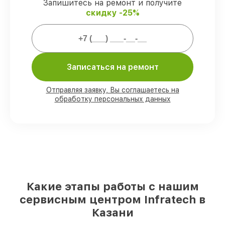
защищены гарантийной поддержкой до
Запишитесь на ремонт и получите
3 лет.
скидку -25%
Мы гарантируем:
Записаться на ремонт
80%
работ выполняем в вашем
присутствии
90%
деталей Infratech имеются на
Отправляя заявку, Вы соглашаетесь на
складе в Казани, остальные поступают
обработку персональных данных
оперативно
Фирменные детали Infratech и
проверенные реплики
– для разного
бюджета
85%
работ занимают до 2 часов, после
приёма оптического прицела
Какие этапы работы с нашим
сервисным центром Infratech в
Казани