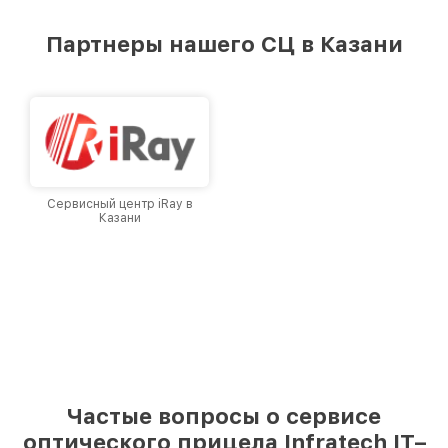
удовлетворен скоростью и качеством
предоставляемых услуг. Наша цель — стать
Партнеры нашего СЦ в Казани
лучшим сервисным центром Infratech в
городе Казани, постоянно повышая уровень
доверия и лояльности наших клиентов.
Сервисный центр iRay в
Казани
Частые вопросы о сервисе
оптического прицела Infratech IT–