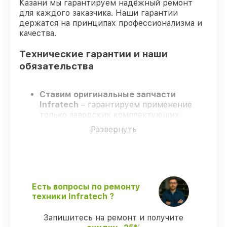
Казани мы гарантируем надёжный ремонт
для каждого заказчика. Наши гарантии
держатся на принципах профессионализма и
качества.
Технические гарантии и наши
обязательства
Ставим оригинальные запчасти
Infratech
– гарантируем применение
только заводских комплектующих.
Квалифицированные мастера
–
Развернуть
проходят строгий отбор, что
обеспечивает надёжную работу
устройства после ремонта.
Соблюдаем сроки ремонта
– ремонт
оптического прицела Infratech IT–406D в
оговоренные сроки.
Есть вопросы по ремонту
Официальная гарантия
– все работы и
техники Infratech ?
запчасти защищены официальной
гарантией Infratech.
Запишитесь на ремонт и получите