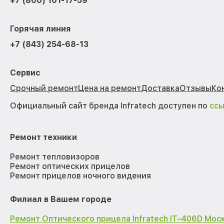
+7 (800) 101-17-59
Горячая линия
+7 (843) 254-68-13
Сервис
Срочный ремонт
Цена на ремонт
Доставка
Отзывы
Ко
Официальный сайт бренда Infratech доступен по
сс
Ремонт техники
Ремонт тепловизоров
Ремонт оптических прицелов
Ремонт прицелов ночного видения
Филиал в Вашем городе
Ремонт Оптического прицела Infratech IT–406D Мос