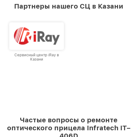
предоставляемых услуг. Наша цель — стать
Партнеры нашего СЦ в Казани
лучшим сервисным центром Infratech в
городе Казани, постоянно повышая уровень
доверия и лояльности наших клиентов.
Сервисный центр iRay в
Казани
Частые вопросы о ремонте
оптического прицела Infratech IT–
406D