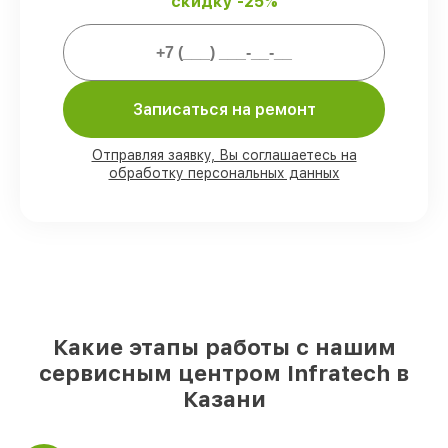
скидку -25%
Мы гарантируем:
80%
работ проводим в присутствии
Записаться на ремонт
клиента
90%
запчастей Infratech готовы к
установке в Казани, остальные доступны
Отправляя заявку, Вы соглашаетесь на
для срочного заказа
обработку персональных данных
Оригинальные комплектующие
Infratech и качественные аналоги
–
для разного бюджета
85%
починок исполняются за 1–2 часа,
если мастер приступает к ремонту сразу
Какие этапы работы с нашим
сервисным центром Infratech в
Казани